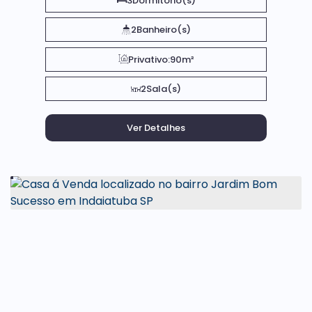
3
Dormitório(s)
2
Banheiro(s)
Privativo:
90m²
2
Sala(s)