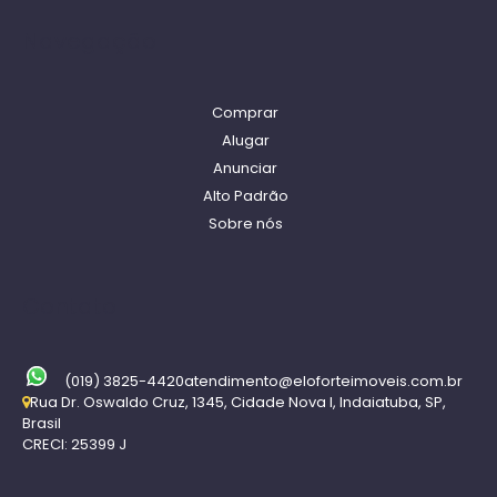
Navegação
Comprar
Alugar
Anunciar
Alto Padrão
Sobre nós
Contato
(019) 3825-4420
atendimento@eloforteimoveis.com.br
Rua Dr. Oswaldo Cruz
,
1345
,
Cidade Nova I
,
Indaiatuba
,
SP
,
Brasil
CRECI: 25399 J