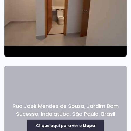
Rua José Mendes de Souza
,
Jardim Bom
Sucesso
,
Indaiatuba
,
São Paulo
,
Brasil
Clique aqui para ver o
Mapa