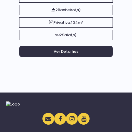
2
Banheiro(s)
Privativo:
104m²
2
Sala(s)