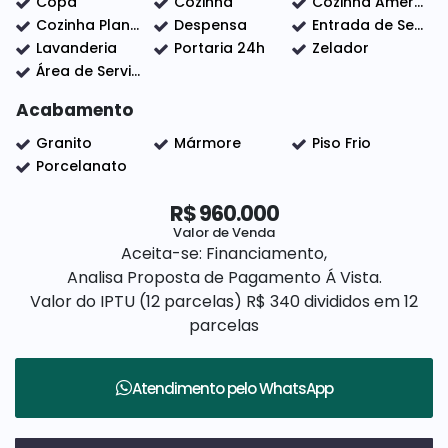
Copa
Cozinha
Cozinha Americana
todos os ambientes e sistema de energia solar
Cozinha Planejada
Despensa
Entrada de Serviço
instalado, têm alta procura e giro rápido. Quem
Lavanderia
Portaria 24h
Zelador
entende o mercado sabe: esperar demais pode
Área de Serviço
custar a oportunidade.
Acabamento
Granito
Mármore
Piso Frio
Se você quer morar com qualidade ou investir com
Porcelanato
segurança em um imóvel pronto e estratégico, essa
R$
960.000
é a chance.
Valor de Venda
Aceita-se: Financiamento,
Nós da Elo Forte Assessoria Imobiliária estamos
Analisa Proposta de Pagamento Á Vista.
aguardando para dar uma atenção especial a você, e
Valor do IPTU (12 parcelas)
R$
340 divididos em 12
somos correspondentes bancários pelo Itaú para
parcelas
facilitar todo o seu financiamento com segurança e
agilidade.
Atendimento pelo
WhatsApp