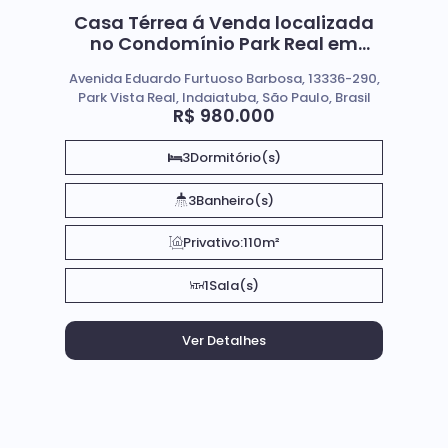
Casa Térrea á Venda localizada
no Condomínio Park Real em
Indaiatuba / Sp
Avenida Eduardo Furtuoso Barbosa, 13336-290,
Park Vista Real, Indaiatuba, São Paulo, Brasil
R$
980.000
3
Dormitório(s)
3
Banheiro(s)
Privativo:
110m²
1
Sala(s)