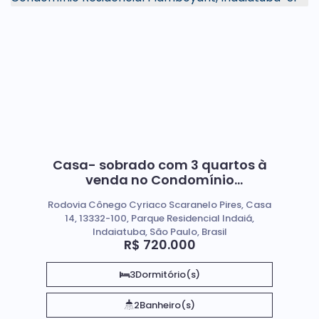
Casa- sobrado com 3 quartos à
venda no Condomínio
Residencial Flamboyant,
Rodovia Cônego Cyriaco Scaranelo Pires, Casa
Indaiatuba-SP
14, 13332-100, Parque Residencial Indaiá,
Indaiatuba, São Paulo, Brasil
R$
720.000
3
Dormitório(s)
2
Banheiro(s)