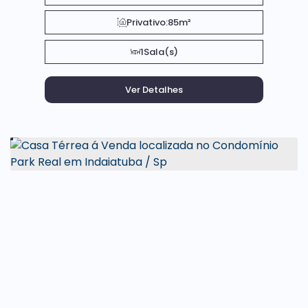
Privativo:
85m²
1
Sala(s)