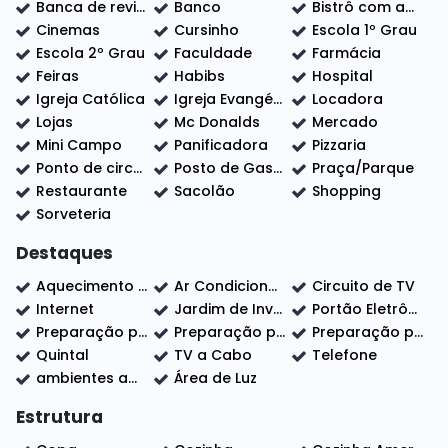
✔ Sala com pé-direito alto, ar-condicionado e rack
Banca de revistas
Banco
Bistrô com adega
planejado
Cinemas
Cursinho
Escola 1º Grau
✔ Cozinha completa com planejados, forno elétrico,
Escola 2º Grau
Faculdade
Farmácia
cooktop e exaustor
Feiras
Habibs
Hospital
✔ Área gourmet planejada, com churrasqueira e ar-
Igreja Católica
Igreja Evangélica
Locadora
Lojas
Mc Donalds
Mercado
condicionado
Mini Campo
Panificadora
Pizzaria
✔ 2 vagas de garagem
Ponto de circular
Posto de Gasolina
Praça/Parque
Restaurante
Sacolão
Shopping
Sorveteria
E agora o que realmente eleva o nível do imóvel:
Destaques
🔋 Boiler de 500 litros
Aquecimento Central
Ar Condicionado
Circuito de TV
☀ Energia fotovoltaica com 8 placas
Internet
Jardim de Inverno
Portão Eletrônico
Isso significa mais conforto térmico, economia
Preparação para Aquecimento Solar
Preparação para Energia Fotovoltaica
Preparação para ar condicionado
mensal na conta de energia e um imóvel mais
Quintal
TV a Cabo
Telefone
valorizado ao longo do tempo. Não é apenas
ambientes amplos
Área de Luz
estética — é inteligência na escolha.
Estrutura
Hoje, casas completas assim, com planejados em