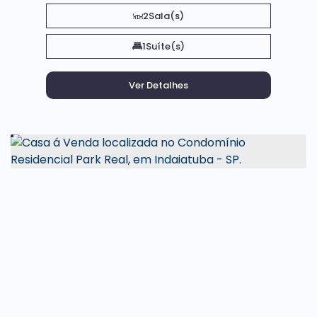
2
Sala(s)
1
Suíte(s)