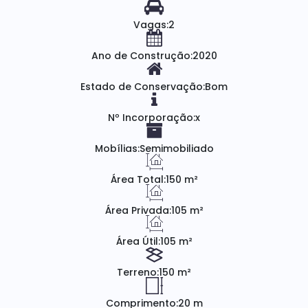
Vagas:
2
Ano de Construção:
2020
Estado de Conservação:
Bom
Nº Incorporação:
x
Mobílias:
Semimobiliado
Área Total:
150 m²
Área Privada:
105 m²
Área Útil:
105 m²
Terreno:
150 m²
Comprimento:
20 m