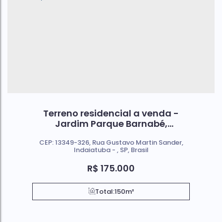
Terreno residencial a venda -
Jardim Parque Barnabé,
Indaiatuba SP
CEP: 13349-326
,
Rua Gustavo Martin Sander
,
Indaiatuba
,
SP
,
Brasil
R$
175.000
Total:
150m²