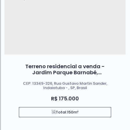
Terreno residencial a venda -
Jardim Parque Barnabé,
Indaiatuba SP
CEP: 13349-326
,
Rua Gustavo Martin Sander
,
Indaiatuba
,
SP
,
Brasil
R$
175.000
Total:
150m²