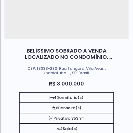
BELÍSSIMO SOBRADO A VENDA
LOCALIZADO NO CONDOMÍNIO,
VILA AVAÍ, INDAIATUBA- SP.
CEP: 13333-230
,
Rua Tangará
,
Vila Avaí
,
Indaiatuba
,
SP
,
Brasil
R$
3.000.000
4
Dormitório(s)
6
Banheiro(s)
Privativo:
353m²
4
Sala(s)