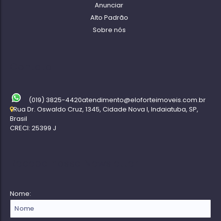
Anunciar
Alto Padrão
Sobre nós
Contato
(019) 3825-4420
atendimento@eloforteimoveis.com.br
Rua Dr. Oswaldo Cruz
,
1345
,
Cidade Nova I
,
Indaiatuba
,
SP
,
Brasil
CRECI: 25399 J
Receba nossa Newsletter
Nome: