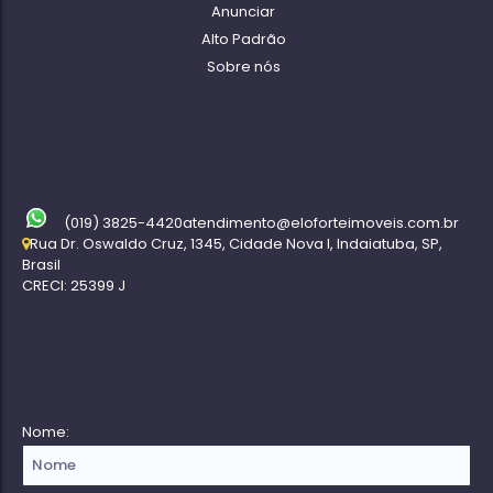
Anunciar
Alto Padrão
Sobre nós
Contato
(019) 3825-4420
atendimento@eloforteimoveis.com.br
Rua Dr. Oswaldo Cruz
,
1345
,
Cidade Nova I
,
Indaiatuba
,
SP
,
Brasil
CRECI: 25399 J
Receba nossa Newsletter
Nome: