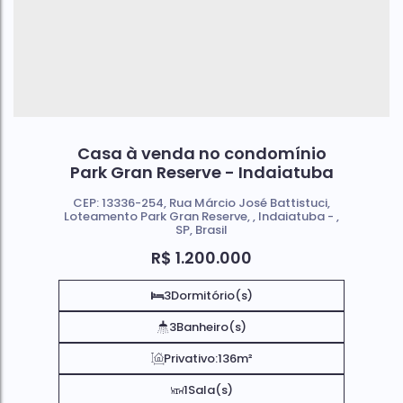
Casa à venda no condomínio
Park Gran Reserve - Indaiatuba
CEP: 13336-254
,
Rua Márcio José Battistuci
,
Loteamento Park Gran Reserve
,
Indaiatuba
,
SP
,
Brasil
R$
1.200.000
3
Dormitório(s)
3
Banheiro(s)
Privativo:
136m²
1
Sala(s)