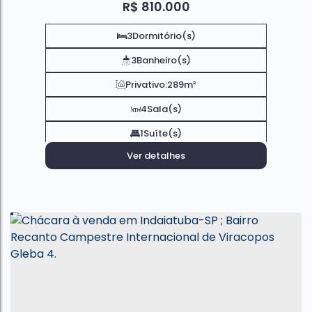
R$
810.000
3
Dormitório(s)
3
Banheiro(s)
Privativo:
289m²
4
Sala(s)
1
Suíte(s)
Ver detalhes