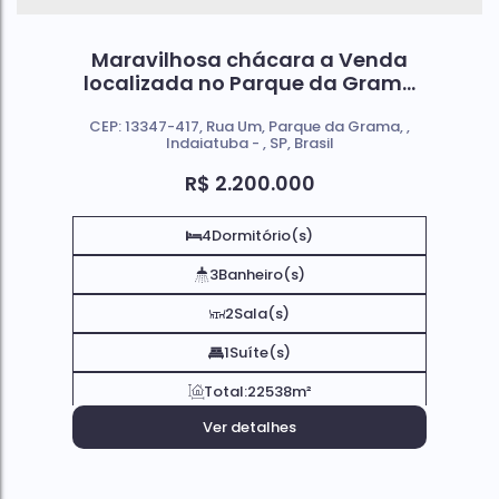
Maravilhosa chácara a Venda
localizada no Parque da Grama
em Itaicí, Indaiatuba/SP
CEP: 13347-417
,
Rua Um
,
Parque da Grama
,
Indaiatuba
,
SP
,
Brasil
R$
2.200.000
4
Dormitório(s)
3
Banheiro(s)
2
Sala(s)
1
Suíte(s)
Total:
22538m²
Ver detalhes