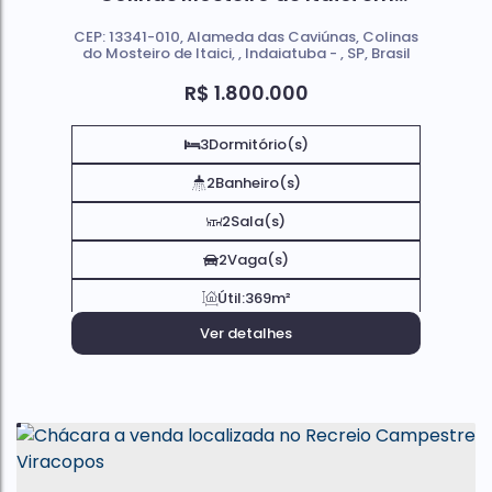
Indaiatuba
CEP: 13341-010
,
Alameda das Caviúnas
,
Colinas
do Mosteiro de Itaici
,
Indaiatuba
,
SP
,
Brasil
R$
1.800.000
3
Dormitório(s)
2
Banheiro(s)
2
Sala(s)
2
Vaga(s)
Útil:
369m²
Ver detalhes