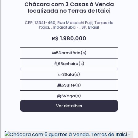
Chácara com 3 Casas á Venda
localizada no Terras de Itaici
CEP: 13341-460
,
Rua Masaichi Fujii
,
Terras de
Itaici
,
Indaiatuba
,
SP
,
Brasil
R$
1.980.000
5
Dormitório(s)
6
Banheiro(s)
3
Sala(s)
5
Suíte(s)
6
Vaga(s)
Ver detalhes