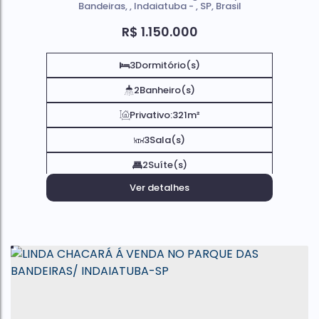
Bandeiras
,
Indaiatuba
,
SP
,
Brasil
R$
1.150.000
3
Dormitório(s)
2
Banheiro(s)
Privativo:
321m²
3
Sala(s)
2
Suíte(s)
Ver detalhes