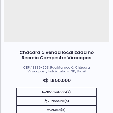
Chácara a venda localizada no
Recreio Campestre Viracopos
CEP: 13336-603
,
Rua Maracajá
,
Chácara
Viracopos
,
Indaiatuba
,
SP
,
Brasil
R$
1.850.000
3
Dormitório(s)
2
Banheiro(s)
2
Sala(s)