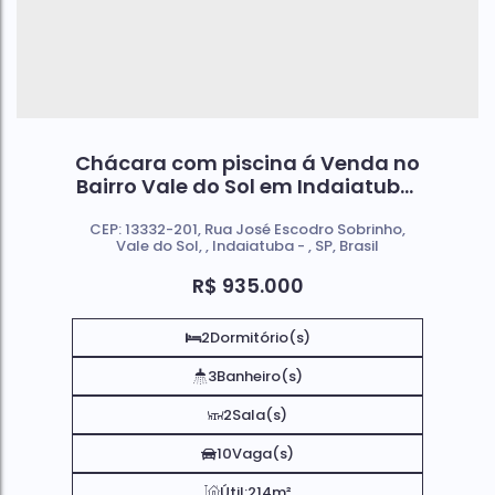
Chácara com piscina á Venda no
Bairro Vale do Sol em Indaiatuba,
Sp
CEP: 13332-201
,
Rua José Escodro Sobrinho
,
Vale do Sol
,
Indaiatuba
,
SP
,
Brasil
R$
935.000
2
Dormitório(s)
3
Banheiro(s)
2
Sala(s)
10
Vaga(s)
Útil:
214m²