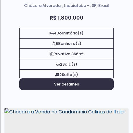
Chácara Alvorada
,
Indaiatuba
,
SP
,
Brasil
R$
1.800.000
4
Dormitório(s)
5
Banheiro(s)
Privativo:
366m²
2
Sala(s)
2
Suíte(s)
Ver detalhes