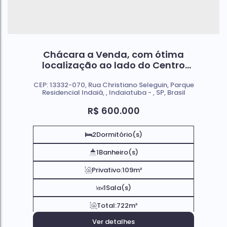
Chácara a Venda, com ótima
localização ao lado do Centro
Comercial de Indaiatuba SP.
CEP: 13332-070
,
Rua Christiano Seleguin
,
Parque
Residencial Indaiá
,
Indaiatuba
,
SP
,
Brasil
R$
600.000
2
Dormitório(s)
1
Banheiro(s)
Privativo:
109m²
1
Sala(s)
Total:
722m²
Ver detalhes