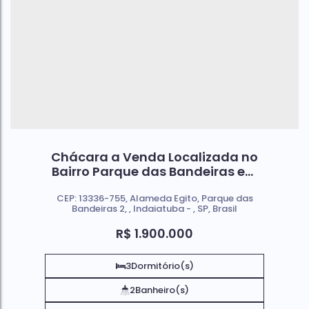
Chácara a Venda Localizada no
Bairro Parque das Bandeiras em
Indaiatuba - SP
CEP: 13336-755
,
Alameda Egito
,
Parque das
Bandeiras 2
,
Indaiatuba
,
SP
,
Brasil
R$
1.900.000
3
Dormitório(s)
2
Banheiro(s)