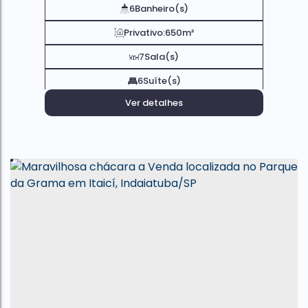
6
Banheiro(s)
Privativo:
650m²
7
Sala(s)
6
Suíte(s)
Ver detalhes