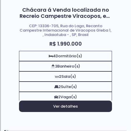
Chácara á Venda localizada no
Recreio Campestre Viracopos, em
Indaiatuba Sp
CEP: 13336-705
,
Rua do Lago
,
Recanto
Campestre Internacional de Viracopos Gleba 1
,
Indaiatuba
,
SP
,
Brasil
R$
1.990.000
4
Dormitório(s)
3
Banheiro(s)
2
Sala(s)
2
Suíte(s)
2
Vaga(s)
Ver detalhes