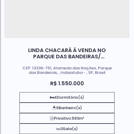
LINDA CHACARÁ Á VENDA NO
PARQUE DAS BANDEIRAS/
INDAIATUBA-SP
CEP: 13336-751
,
Alameda das Nações
,
Parque
das Bandeiras
,
Indaiatuba
,
SP
,
Brasil
R$
1.550.000
4
Dormitório(s)
5
Banheiro(s)
Privativo:
593m²
3
Sala(s)