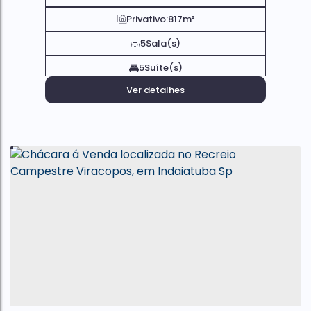
Privativo:
817m²
5
Sala(s)
5
Suíte(s)
Ver detalhes