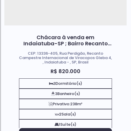
Chácara à venda em
Indaiatuba-SP ; Bairro Recanto
Campestre Internacional de
CEP: 13336-405
,
Rua Perdigão
,
Recanto
Viracopos Gleba 4.
Campestre Internacional de Viracopos Gleba 4
,
Indaiatuba
,
SP
,
Brasil
R$
820.000
3
Dormitório(s)
3
Banheiro(s)
Privativo:
238m²
2
Sala(s)
1
Suíte(s)