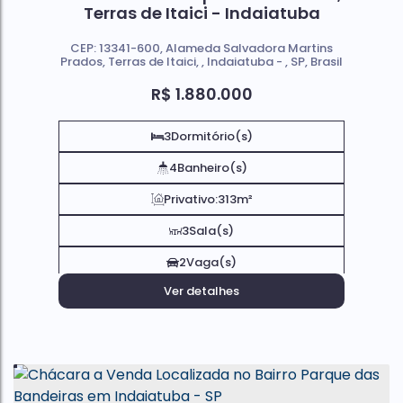
Terras de Itaici - Indaiatuba
CEP: 13341-600
,
Alameda Salvadora Martins
Prados
,
Terras de Itaici
,
Indaiatuba
,
SP
,
Brasil
R$
1.880.000
3
Dormitório(s)
4
Banheiro(s)
Privativo:
313m²
3
Sala(s)
2
Vaga(s)
Ver detalhes