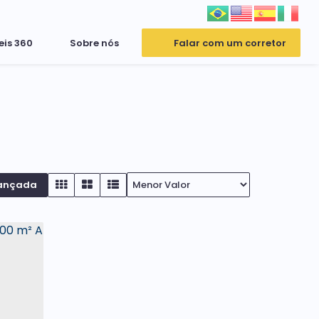
eis 360
Sobre nós
Falar com um corretor
ançada