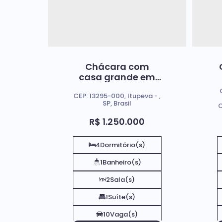
Chácara com
casa grande em
Itupeva/SP
CEP: 13295-000
,
Itupeva
,
SP
,
Brasil
C
R$
1.250.000
4
Dormitório(s)
1
Banheiro(s)
2
Sala(s)
1
Suíte(s)
10
Vaga(s)