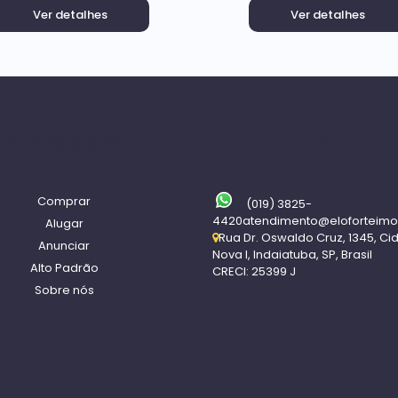
Ver detalhes
Ver detalhes
Navegação
Contato
Comprar
(019) 3825-
4420
atendimento@eloforteimo
Alugar
Rua Dr. Oswaldo Cruz
,
1345
,
Ci
Anunciar
Nova I
,
Indaiatuba
,
SP
,
Brasil
Alto Padrão
CRECI: 25399 J
Sobre nós