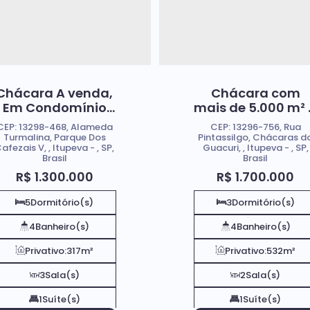
Chácara A venda,
Chácara com
Em Condomínio
mais de 5.000 m²
Fechado Parque
Venda, Em Itupev
CEP: 13298-468
,
Alameda
CEP: 13296-756
,
Rua
Dos Cafezais V; Em
SP; Oportunidade
Turmalina
,
Parque Dos
Pintassilgo
,
Chácaras d
afezais V
,
Itupeva
,
SP
,
Guacuri
,
Itupeva
,
SP
,
Itupeva SP.
Brasil
Brasil
R$
1.300.000
R$
1.700.000
5
Dormitório(s)
3
Dormitório(s)
4
Banheiro(s)
4
Banheiro(s)
Privativo:
317m²
Privativo:
532m²
3
Sala(s)
2
Sala(s)
1
Suíte(s)
1
Suíte(s)