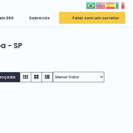
eis 360
Sobre nós
Falar com um corretor
a - SP
ançada