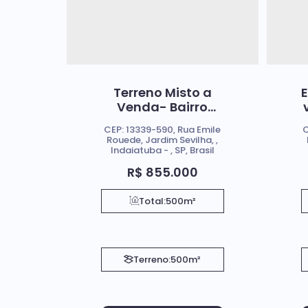
Terreno Misto a
E
Venda- Bairro
Jardim Sevilha
CEP: 13339-590
,
Rua Emile
C
Rouede
,
Jardim Sevilha
,
Indaiatuba
,
SP
,
Brasil
R$
855.000
Total:
500m²
Terreno:
500m²