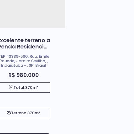
xcelente terreno a
venda Residencial
/ Comercial
EP: 13339-590
,
Rua: Emile
Rouede
,
Jardim Sevilha
,
Indaiatuba
,
SP
,
Brasil
R$
980.000
Total:
370m²
Terreno:
370m²