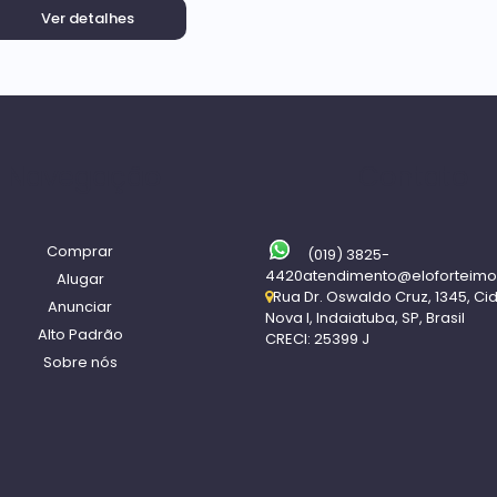
Ver detalhes
Navegação
Contato
Comprar
(019) 3825-
4420
atendimento@eloforteimo
Alugar
Rua Dr. Oswaldo Cruz
,
1345
,
Ci
Anunciar
Nova I
,
Indaiatuba
,
SP
,
Brasil
Alto Padrão
CRECI: 25399 J
Sobre nós