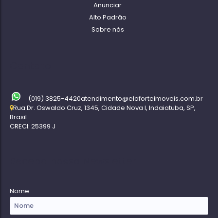
Anunciar
Alto Padrão
Sobre nós
Contato
(019) 3825-4420
atendimento@eloforteimoveis.com.br
Rua Dr. Oswaldo Cruz
,
1345
,
Cidade Nova I
,
Indaiatuba
,
SP
,
Brasil
CRECI: 25399 J
Receba nossa Newsletter
Nome: