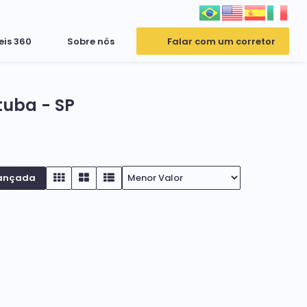
eis 360
Sobre nós
Falar com um corretor
tuba - SP
ançada