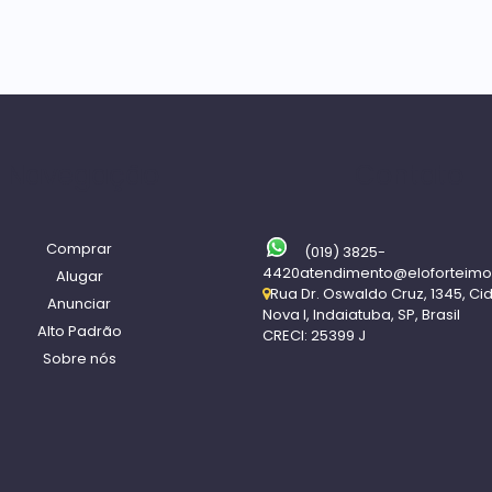
Navegação
Contato
Comprar
(019) 3825-
4420
atendimento@eloforteimo
Alugar
Rua Dr. Oswaldo Cruz
,
1345
,
Ci
Anunciar
Nova I
,
Indaiatuba
,
SP
,
Brasil
Alto Padrão
CRECI: 25399 J
Sobre nós