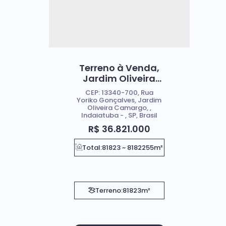
Terreno à Venda,
Jardim Oliveira
Camargo -
CEP: 13340-700
,
Rua
Indaiatuba
Yoriko Gonçalves
,
Jardim
Oliveira Camargo
,
Indaiatuba
,
SP
,
Brasil
R$
36.821.000
Total:
81823 ~ 8182255m²
Terreno:
81823m²