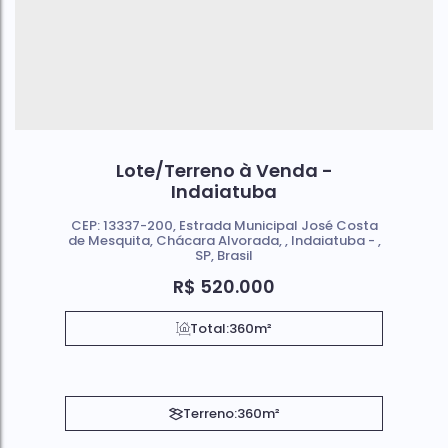
Lote/Terreno à Venda -
Indaiatuba
CEP: 13337-200
,
Estrada Municipal José Costa
de Mesquita
,
Chácara Alvorada
,
Indaiatuba
,
SP
,
Brasil
R$
520.000
Total:
360m²
Terreno:
360m²