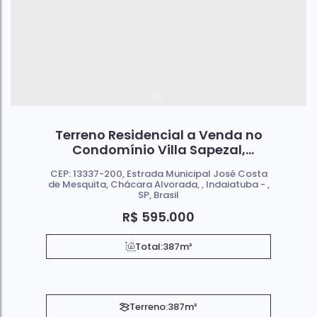
-
Terreno Residencial a Venda no
Condomínio Villa Sapezal,
localizado na Zona Nobre de
CEP: 13337-200
,
Estrada Municipal José Costa
Indaiatuba SP
de Mesquita
,
Chácara Alvorada
,
Indaiatuba
,
SP
,
Brasil
R$
595.000
Total:
387m²
Terreno:
387m²