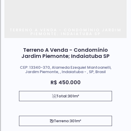
TERRENO A VENDA - CONDOMÍNIO JARDIM
PIEMONTE; INDAIATUBA SP
Terreno A Venda - Condomínio
Jardim Piemonte; Indaiatuba SP
CEP: 13340-370
,
Alameda Ezequiel Mantoanelli
,
Jardim Piemonte
,
Indaiatuba
,
SP
,
Brasil
R$
450.000
Total:
301m²
Terreno:
301m²