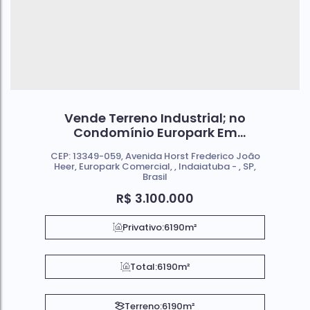
Vende Terreno Industrial; no
Condomínio Europark Em
Indaiatuba SP.
CEP: 13349-059
,
Avenida Horst Frederico João
Heer
,
Europark Comercial
,
Indaiatuba
,
SP
,
Brasil
R$
3.100.000
Privativo:
6190m²
Total:
6190m²
Terreno:
6190m²