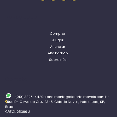
Navegação
Comprar
Alugar
Anunciar
Alto Padrão
Sobre nós
Contato
(019) 3825-4420
atendimento@eloforteimoveis.com.br
Rua Dr. Oswaldo Cruz
,
1345
,
Cidade Nova I
,
Indaiatuba
,
SP
,
Brasil
CRECI: 25399 J