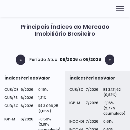
Principais Índices do Mercado
Imobiliário Brasileiro
«
»
Período Atual
06/2026
a
08/2026
Índices
Período
Valor
Índices
Período
Valor
CUB/CE
6/2026
0,15%
CUB/SC
7/2026
R$ 3.121,62
(0,82%)
CUB/RS
6/2026
1,31%
IGP-M
7/2026
-1,16%
CUB/SC
6/2026
R$ 3.096,25
(2.77%
(1,05%)
acumulado)
IGP-M
6/2026
-0,50%
INCC-DI
7/2026
0,61%
(3.18%
acumulado)
INCC-M
7/2026
0,62%