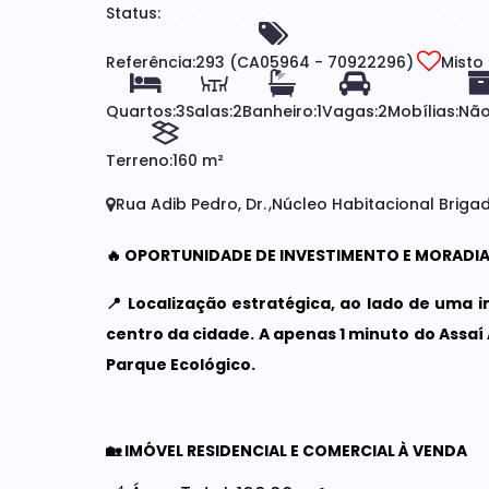
Status:
Residencial e Comercial com 3 quartos à Venda 
Referência:
293
(CA05964 - 70922296)
Misto
Quartos:
3
Salas:
2
Banheiro:
1
Vagas:
2
Mobílias:
Não
Terreno:
160 m²
Rua Adib Pedro, Dr.
Núcleo Habitacional Brigad
🔥 OPORTUNIDADE DE INVESTIMENTO E MORADIA
📍 Localização estratégica, ao lado de uma 
centro da cidade. A apenas 1 minuto do Assaí 
Parque Ecológico.
🏡 IMÓVEL RESIDENCIAL E COMERCIAL À VENDA