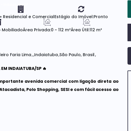
- Indaiatuba SP.
»
Residencial e Comercial
Estágio do Imóvel:
Pronto
 Mobiliado
Área Privada:
0 ~ 112 m²
Área Útil:
112 m²
eiro Faria Lima
Indaiatuba
São Paulo, Brasil
 EM INDAIATUBA/SP 🔥
importante avenida comercial com ligação direta ao
Atacadista, Polo Shopping, SESI e com fácil acesso ao