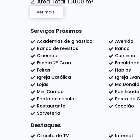
📐 Área Total: 160,00 m²
📐 Área Construída: 112,23 m²
Ver mais...
✅ Pronto para morar
✅ Excelente potencial de valorização
Serviços Próximos
✅ Ideal para residência, comércio ou i
Academias de ginástica
Avenida
Banca de revistas
Banco
Cinemas
Cursinho
O imóvel conta com:
Escola 2º Grau
Faculdade
Feiras
Habibs
✔️ Sala de estar
Igreja Católica
Igreja Eva
✔️ Cozinha
Lojas
Mc Donald
✔️ Área de serviço e lavanderia
Mini Campo
Panificado
✔️ 01 Banheiro
Ponto de circular
Posto de G
✔️ 03 Quartos
Restaurante
Sacolão
✔️ 02 Vagas de garagem (01 coberta e 01 de
Sorveteria
🏗️ O imóvel necessita de reforma e pint
Destaques
para personalização e aumento do valor pat
Circuito de TV
Internet