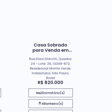
Casa Sobrado
para Venda em
Bairro Localizado
Rua Eliza Ghirotti, Quadra:
ao Lado do Parque
24 - Lote: 26, 13348-872,
Ecológico de
Residencial Monte Verde,
Indaiatuba SP
Indaiatuba, São Paulo,
Brasil
R$
820.000
2
Dormitório(s)
4
Banheiro(s)