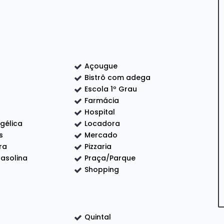
nvestimento para locação
Açougue
Bistrô com adega
Escola 1º Grau
Farmácia
Hospital
ngélica
Locadora
s
Mercado
ra
Pizzaria
asolina
Praça/Parque
Shopping
scoberta)
ura, o que representa uma excelente oportunidade
rimonial.
Quintal