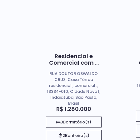
Residencial e
Comercial com 3
quartos à Venda,
RUA DOUTOR OSWALDO
Cidade Nova I -
CRUZ, Casa Térrea
Indaiatuba
residencial , comercial .,
1
13334-010, Cidade Nova I,
Indaiatuba, São Paulo,
Brasil
R$
1.280.000
3
Dormitório(s)
2
Banheiro(s)