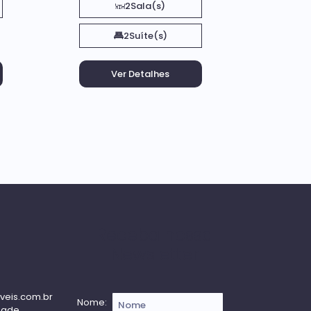
2
Sala(s)
2
Suíte(s)
Receba nossa
Newsletter
veis.com.br
Nome:
dade