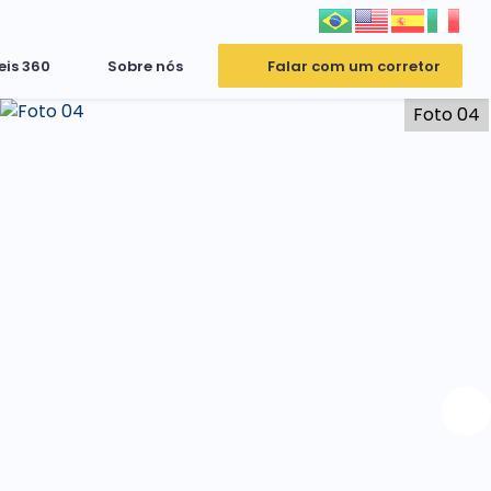
eis 360
Sobre nós
Falar com um corretor
Foto 04