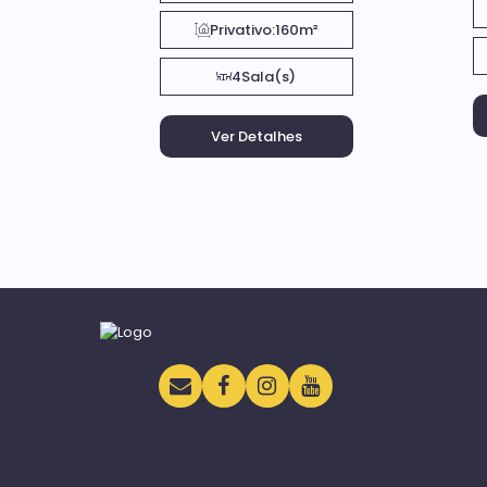
Privativo:
160m²
4
Sala(s)