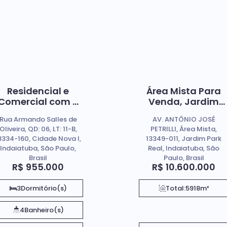
Residencial e
Área Mista Para
Comercial com 3
Venda, Jardim
quartos à Venda,
Park Real -
Rua Armando Salles de
AV. ANTÔNIO JOSÉ
Cidade Nova I -
Indaiatuba SP
Oliveira, QD: 06, LT: 11-B,
PETRILLI, Área Mista,
Indaiatuba
3334-160, Cidade Nova I,
13349-011, Jardim Park
Indaiatuba, São Paulo,
Real, Indaiatuba, São
Brasil
Paulo, Brasil
R$
955.000
R$
10.600.000
3
Dormitório(s)
Total:
5918m²
4
Banheiro(s)