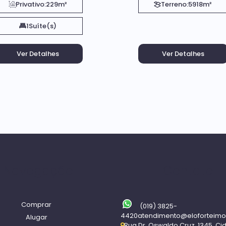
Privativo:
229m²
Terreno:
5918m²
1
Suíte(s)
Navegação
Contato
Comprar
(019) 3825-
4420
atendimento@eloforteimo
Alugar
Rua Dr. Oswaldo Cruz
,
1345
,
Ci