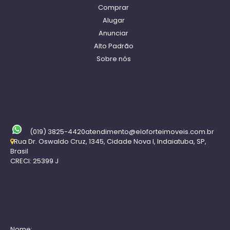
Comprar
Alugar
Anunciar
Alto Padrão
Sobre nós
Contato
(019) 3825-4420
atendimento@eloforteimoveis.com.br
Rua Dr. Oswaldo Cruz
,
1345
,
Cidade Nova I
,
Indaiatuba
,
SP
,
Brasil
CRECI: 25399 J
Receba nossa Newsletter
Nome: