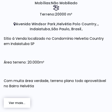
Mobílias:
Não Mobiliado
Terreno:
20000 m²
Avenida Windsor Park
Helvétia Polo Country
Indaiatuba
São Paulo, Brasil
Sítio á Venda localizado no Condomínio Helvetia Country
em Indaiatuba SP
Área terreno: 20.000m²
Com muita área verdade, terreno plano todo aproveitável
no Bairro Helvétia
Ver mais...
Pode ser modificado para área urbana