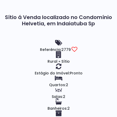
Sítio á Venda localizado no Condomínio
Helvetia, em Indaiatuba Sp
Referência:
2779
Rural
»
Sítio
Estágio do Imóvel:
Pronto
Quartos:
2
Salas:
2
Banheiros:
2