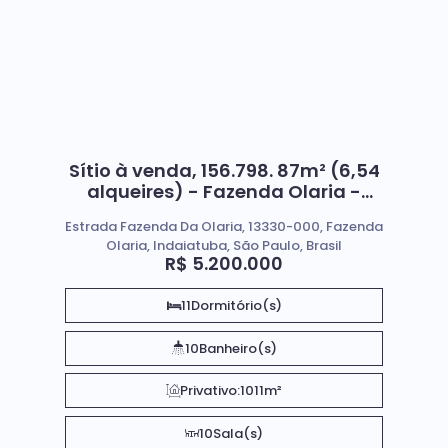
Sítio à venda, 156.798. 87m² (6,54
alqueires) - Fazenda Olaria -
Indaiatuba/SP
Estrada Fazenda Da Olaria, 13330-000, Fazenda
Olaria, Indaiatuba, São Paulo, Brasil
R$
5.200.000
11
Dormitório(s)
10
Banheiro(s)
Privativo:
1011m²
10
Sala(s)