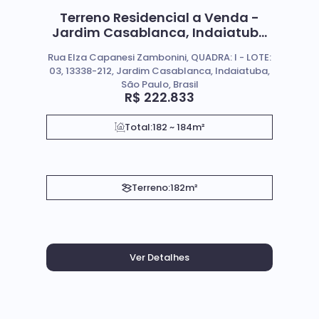
Terreno Residencial a Venda -
Jardim Casablanca, Indaiatuba
SP.
Rua Elza Capanesi Zambonini, QUADRA: I - LOTE:
03, 13338-212, Jardim Casablanca, Indaiatuba,
São Paulo, Brasil
R$
222.833
Total:
182 ~ 184m²
Terreno:
182m²