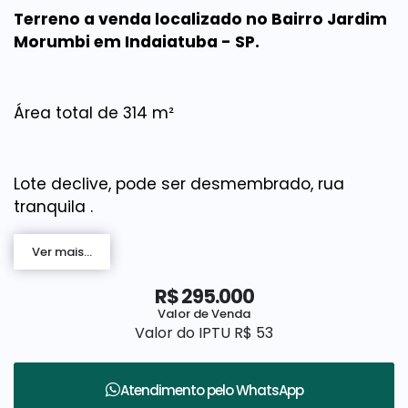
Terreno a venda localizado no Bairro Jardim
Morumbi em Indaiatuba - SP.
Área total de 314 m²
Lote declive, pode ser desmembrado, rua
tranquila .
Ver mais...
Bairro próximo ao Parque Ecológico do Mirim, a
R$
295.000
8 minutos do centro da cidade .
Valor de Venda
Valor do IPTU
R$
53
Agende já sua visita, nós da Elo Forte Imóveis
Atendimento pelo
WhatsApp
estamos a disposição para atendê-los