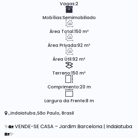
Vagas:
2
Mobílias:
Semimobiliado
Área Total:
150 m²
Área Privada:
92 m²
Área Útil:
92 m²
Terreno:
150 m²
Comprimento:
20 m
Largura da Frente:
8 m
Indaiatuba
São Paulo, Brasil
✨🏡 VENDE-SE CASA – Jardim Barcelona | Indaiatuba
🏡✨