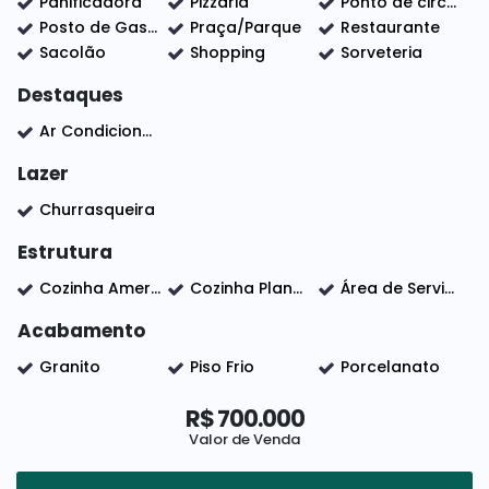
📄 Documentação OK para financiamento
Panificadora
Pizzaria
Ponto de circular
🌳 Bairro tranquilo, rua sem saída
Posto de Gasolina
Praça/Parque
Restaurante
Sacolão
Shopping
Sorveteria
Destaques
📍 Próximo ao Condomínio Jardim Residencial
Ar Condicionado
Shanadu
Lazer
Aceita permuta apartamento até valor R$
Churrasqueira
300.000,00 em Indaiatuba (sob analise do
Estrutura
proprietario)
Cozinha Americana
Cozinha Planejada
Área de Serviço
Perfeita para quem busca segurança, conforto e
Acabamento
ótima localização em Indaiatuba!
Granito
Piso Frio
Porcelanato
📲 Entre em contato para mais informações ou
R$
700.000
agendar uma visita!
Valor de Venda