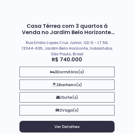
Casa Térrea com 3 quartos á
Venda no Jardim Belo Horizonte,
em Indaiatuba (Sp)
Rua Emilio Lopes Cruz Junior, QD G - LT 58,
13344-635, Jardim Belo Horizonte, Indaiatuba,
São Paulo, Brasil
R$
740.000
3
Dormitório(s)
2
Banheiro(s)
1
Suíte(s)
2
Vaga(s)