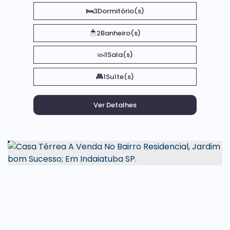
3
Dormitório(s)
2
Banheiro(s)
1
Sala(s)
1
Suíte(s)