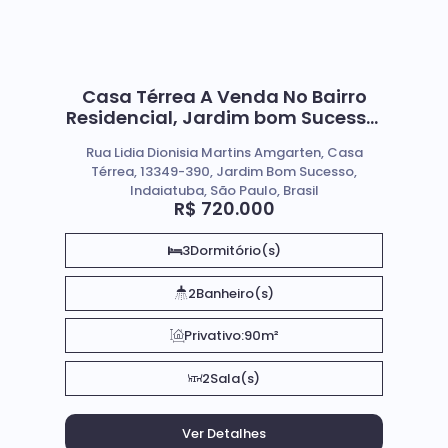
Casa Térrea A Venda No Bairro
Residencial, Jardim bom Sucesso;
Em Indaiatuba SP.
Rua Lidia Dionisia Martins Amgarten, Casa
Térrea, 13349-390, Jardim Bom Sucesso,
Indaiatuba, São Paulo, Brasil
R$
720.000
3
Dormitório(s)
2
Banheiro(s)
Privativo:
90m²
2
Sala(s)