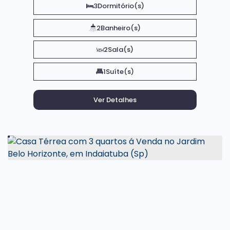
3
Dormitório(s)
2
Banheiro(s)
2
Sala(s)
1
Suíte(s)