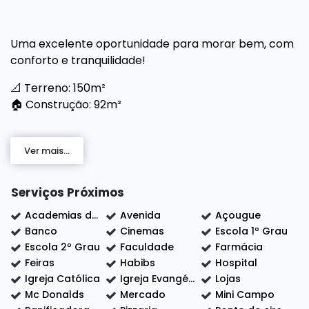
Uma excelente oportunidade para morar bem, com
conforto e tranquilidade!
📐 Terreno: 150m²
🏠 Construção: 92m²
Ver mais...
✅ 2 quartos (sendo 1 suíte)
✅ Sala aconchegante
✅ Cozinha funcional
Serviços Próximos
✅ Área com churrasqueira 🍖
Academias de ginástica
Avenida
Açougue
✅ Garagem coberta
Banco
Cinemas
Escola 1º Grau
✅ Portão eletrônico
Escola 2º Grau
Faculdade
Farmácia
✅ Ar-condicionado
Feiras
Habibs
Hospital
Igreja Católica
Igreja Evangélica
Lojas
Mc Donalds
Mercado
Mini Campo