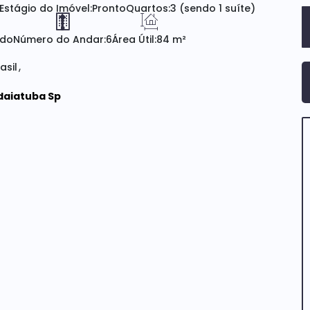
Estágio do Imóvel:
Pronto
Quartos:
3 (sendo 1 suíte)
ado
Número do Andar:
6
Área Útil:
84 m²
asil
daiatuba Sp