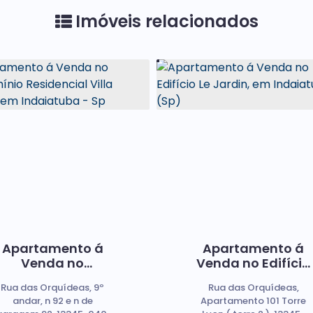
Imóveis relacionados
Apartamento á
Apartamento á
Venda no
Venda no Edifício
Condomínio
Le Jardin, em
Rua das Orquídeas, 9º
Rua das Orquídeas,
Residencial Villa
Indaiatuba (Sp)
andar, n 92 e n de
Apartamento 101 Torre
Felicità, em