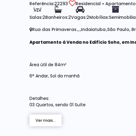
Referência:
22293
Residencial
»
Apartamento
Salas:
2
Banheiros:
2
Vagas:
2
Mobílias:
Semimobili
Rua das Primaveras
Indaiatuba
São Paulo, Br
Apartamento á Venda no Edifício Soho, em In
Área útil de 84m²
6° Andar, Sol da manhã
Detalhes:
03 Quartos, sendo 01 Suíte
02 Banheiros (Sendo 1 da suíte e um social)
Ver mais...
Sala 02 ambientes