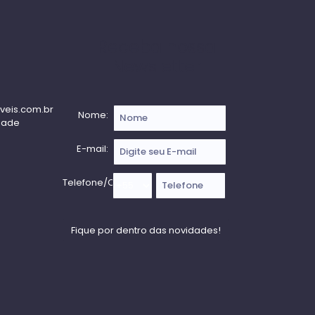
Receba nossa
Newsletter
veis.com.br
Nome:
dade
E-mail:
Telefone/Celular: