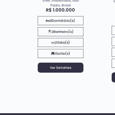
Sfeir, Indaiatuba, São
Paulo, Brasil
R$
1.000.000
3
Dormitório(s)
2
Banheiro(s)
2
Sala(s)
1
Suíte(s)