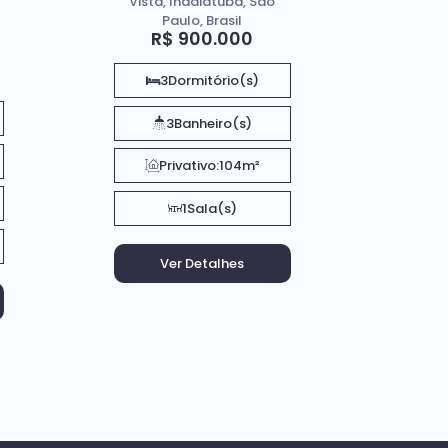
Vista, Indaiatuba, São
Paulo, Brasil
R$
900.000
3
Dormitório(s)
3
Banheiro(s)
Privativo:
104m²
1
Sala(s)