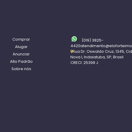
Navegação
Contato
Comprar
(019) 3825-
4420
atendimento@eloforteimo
Alugar
Rua Dr. Oswaldo Cruz
,
1345
,
Ci
Anunciar
Nova I
,
Indaiatuba
,
SP
,
Brasil
Alto Padrão
CRECI: 25399 J
Sobre nós