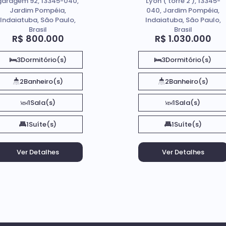
garagem 92, 13345-040,
Lyon ( torre 2 ), 13345-
Indaiatuba - Sp
Jardim Pompéia,
040, Jardim Pompéia,
Indaiatuba, São Paulo,
Indaiatuba, São Paulo,
Brasil
Brasil
R$
800.000
R$
1.030.000
3
Dormitório(s)
3
Dormitório(s)
2
Banheiro(s)
2
Banheiro(s)
1
Sala(s)
1
Sala(s)
1
Suíte(s)
1
Suíte(s)