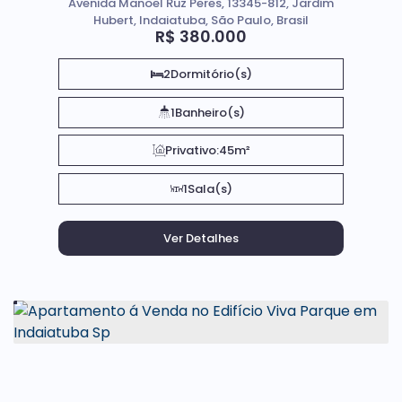
Avenida Manoel Ruz Peres, 13345-812, Jardim
Hubert, Indaiatuba, São Paulo, Brasil
R$
380.000
2
Dormitório(s)
1
Banheiro(s)
Privativo:
45m²
1
Sala(s)