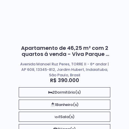
Apartamento de 46,25 m² com 2
quartos á venda - Viva Parque |
Indaiatuba-SP
Avenida Manoel Ruz Peres, TORRE II - 6° andar |
AP 608, 13345-812, Jardim Hubert, Indaiatuba,
São Paulo, Brasil
R$
390.000
2
Dormitório(s)
1
Banheiro(s)
1
Sala(s)