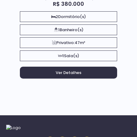
R$
380.000
2
Dormitório(s)
1
Banheiro(s)
Privativo:
47m²
1
Sala(s)