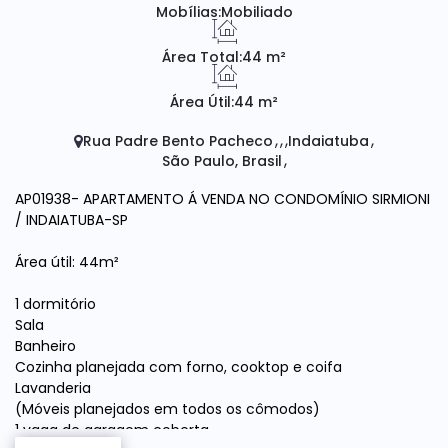
Mobílias:
Mobiliado
Área Total:
44 m²
Área Útil:
44 m²
Rua Padre Bento Pacheco
Indaiatuba
São Paulo, Brasil
AP01938- APARTAMENTO Á VENDA NO CONDOMÍNIO SIRMIONI
/ INDAIATUBA-SP
Área útil: 44m²
1 dormitório
Sala
Banheiro
Cozinha planejada com forno, cooktop e coifa
Lavanderia
(Móveis planejados em todos os cômodos)
1 vaga de garagem coberta