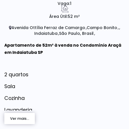
Vaga:
1
Área Útil:
52 m²
Avenida Ottília Ferraz de Camargo
Campo Bonito
Indaiatuba
São Paulo, Brasil
Apartamento de 52m² à venda no Condomínio Araçá
em Indaiatuba SP
2 quartos
Sala
Cozinha
Lavanderia
Ver mais...
1 banheiro