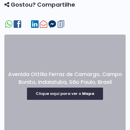
Gostou? Compartilhe
Avenida Ottília Ferraz de Camargo
,
Campo
Bonito
,
Indaiatuba
,
São Paulo
,
Brasil
Clique aqui para ver o
Mapa