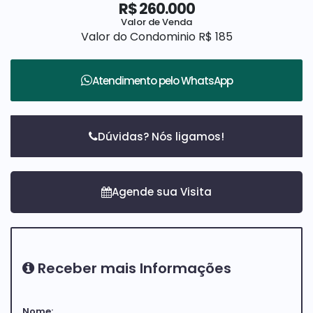
R$
260.000
1 vaga de garagem
Valor de Venda
Valor do Condominio
R$
185
Condomínio com segurança e controle de
Atendimento pelo
WhatsApp
acesso 24 horas, área de lazer com : salão de
festas e parquinho das crianças
Ótima localização, próximo ao Novo Parque
Dúvidas? Nós ligamos!
Ecológico do Buru, fácil acesso ao centro da
cidade.
IPTU- Isento
Aceita financiamento Bancário
Receber mais Informações
Agende sua visita, estamos à disposição para
Nome: