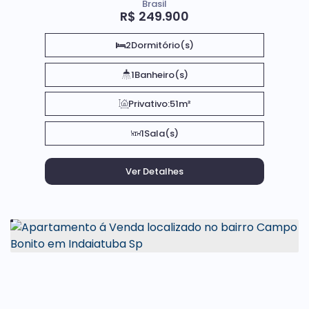
Brasil
R$
249.900
2
Dormitório(s)
1
Banheiro(s)
Privativo:
51m²
1
Sala(s)