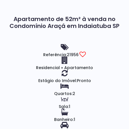
Apartamento de 52m² à venda no
Condomínio Araçá em Indaiatuba SP
Referência:
21956
Residencial
»
Apartamento
Estágio do Imóvel:
Pronto
Quartos:
2
Sala:
1
Banheiro:
1