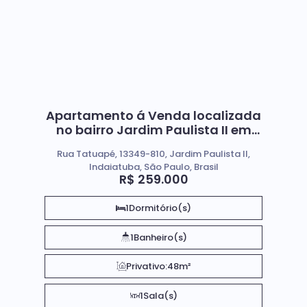
Apartamento á Venda localizada
no bairro Jardim Paulista II em
Indaiatuba SP
Rua Tatuapé, 13349-810, Jardim Paulista II,
Indaiatuba, São Paulo, Brasil
R$
259.000
1
Dormitório(s)
1
Banheiro(s)
Privativo:
48m²
1
Sala(s)