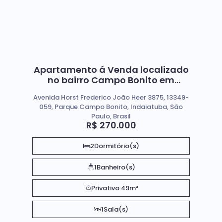
Apartamento á Venda localizado
no bairro Campo Bonito em
Indaiatuba Sp
Avenida Horst Frederico João Heer 3875, 13349-
059, Parque Campo Bonito, Indaiatuba, São
Paulo, Brasil
R$
270.000
2
Dormitório(s)
1
Banheiro(s)
Privativo:
49m²
1
Sala(s)