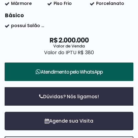
Mármore
Piso Frio
Porcelanato
escritório
Básico
possui Salão de festas, Quadra Poliesportiva, Quadra Tênis, Quadra Beach Tênis, playGround, Academia Equipada, churrasqueira, campo futebol e Portaria 24 hs.
Uma casa moderna, completa e pronta para morar!
R$
2.000.000
Valor de Venda
Valor do IPTU
R$
380
Atendimento pelo
WhatsApp
Dúvidas? Nós ligamos!