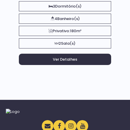
3
Dormitório(s)
4
Banheiro(s)
Privativo:
180m²
2
Sala(s)