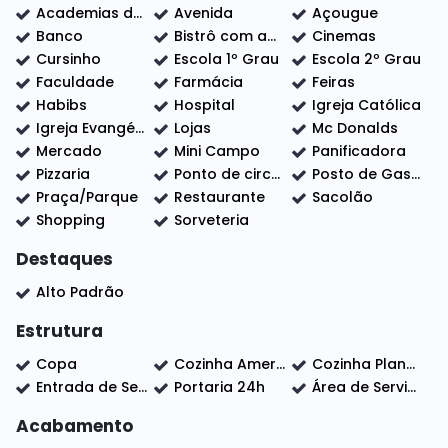
🔹 Lavabo com móveis planejados
Academias de ginástica
Avenida
Açougue
🔹 Área gourmet com móveis planejados
Banco
Bistrô com adega
Cinemas
🔹 Cozinha com móveis planejados
Cursinho
Escola 1º Grau
Escola 2º Grau
🔹 Lavanderia com móveis planejados
Faculdade
Farmácia
Feiras
🔹 3 WCs com móveis planejados
Habibs
Hospital
Igreja Católica
🔹 4 vagas de garagem (2 cobertas e 2 descobertas)
Igreja Evangélica
Lojas
Mc Donalds
Mercado
Mini Campo
Panificadora
Pizzaria
Ponto de circular
Posto de Gasolina
❄ Infraestrutura para ar-condicionado nos 3
Praça/Parque
Restaurante
Sacolão
dormitórios, sala, escritório e área gourmet
Shopping
Sorveteria
🪞 Box e espelhos dos WCs já instalados
💧 Caixa d’água de 1.500 litros
Destaques
☀ Sistema fotovoltaico para geração de energia
Alto Padrão
🚿 Ducha na piscina
🏊 Piscina em alvenaria com cascata
Estrutura
Copa
Cozinha Americana
Cozinha Planejada
Entrada de Serviço
Portaria 24h
Área de Serviço
✨ Acabamento todo em porcelanato
✨ Fachada com pele de vidro
Acabamento
✨ Portas e janelas automatizadas nos dormitórios e