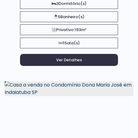
3
Dormitório(s)
5
Banheiro(s)
Privativo:
193m²
1
Sala(s)