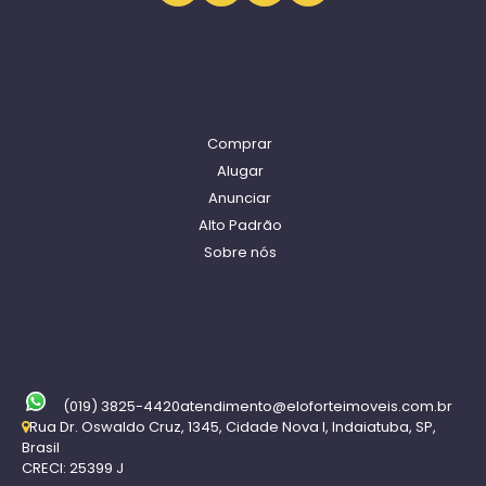
Navegação
Comprar
Alugar
Anunciar
Alto Padrão
Sobre nós
Contato
(019) 3825-4420
atendimento@eloforteimoveis.com.br
Rua Dr. Oswaldo Cruz
,
1345
,
Cidade Nova I
,
Indaiatuba
,
SP
,
Brasil
CRECI: 25399 J