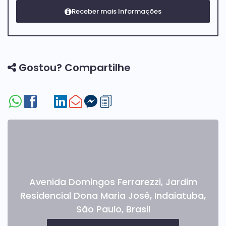
Gostou? Compartilhe
Avenida Domingos Ferrarezzi
,
Jardim
Residencial Dona Maria José
,
Indaiatuba
,
São Paulo
,
Brasil