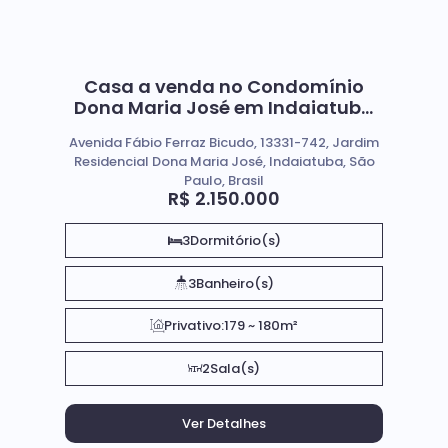
Casa a venda no Condomínio
Dona Maria José em Indaiatuba
SP
Avenida Fábio Ferraz Bicudo, 13331-742, Jardim
Residencial Dona Maria José, Indaiatuba, São
Paulo, Brasil
R$
2.150.000
3
Dormitório(s)
3
Banheiro(s)
Privativo:
179 ~ 180m²
2
Sala(s)