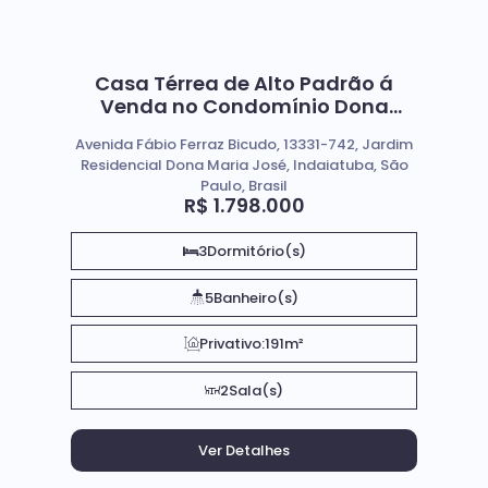
Casa Térrea de Alto Padrão á
Venda no Condomínio Dona
Maria José em Indaiatuba SP
Avenida Fábio Ferraz Bicudo, 13331-742, Jardim
Residencial Dona Maria José, Indaiatuba, São
Paulo, Brasil
R$
1.798.000
3
Dormitório(s)
5
Banheiro(s)
Privativo:
191m²
2
Sala(s)