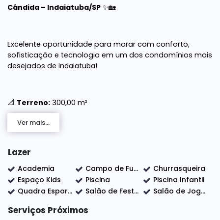
Cândida – Indaiatuba/SP
✨🏡
Excelente oportunidade para morar com conforto,
sofisticação e tecnologia em um dos condomínios mais
desejados de
Indaiatuba
!
📐
Terreno:
300,00 m²
🏗
Construção:
180,00 m²
Ver mais...
🏊
Piscina:
11,76 m²
📊
Área total construída:
191,76 m²
Lazer
🌿
Área livre:
108,24 m²
Academia
Campo de Futebol
Churrasqueira
Espaço Kids
Piscina
Piscina Infantil
🔹 3 suítes
Quadra Esportiva
Salão de Festas
Salão de Jogos
🔹 Sala com pé-direito alto e 2 ambientes
Serviços Próximos
🔹 Escritório com móveis planejados