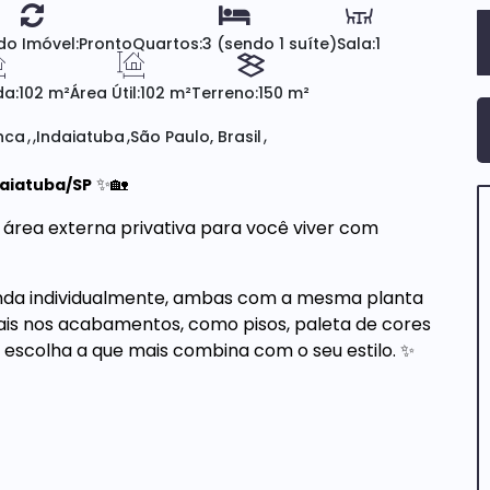
do Imóvel:
Pronto
Quartos:
3 (sendo 1 suíte)
Sala:
1
da:
102 m²
Área Útil:
102 m²
Terreno:
150 m²
nca
Indaiatuba
São Paulo, Brasil
✨🏡
daiatuba/SP
rea externa privativa para você viver com
venda individualmente, ambas com a mesma planta
iais nos acabamentos, como pisos, paleta de cores
 escolha a que mais combina com o seu estilo. ✨