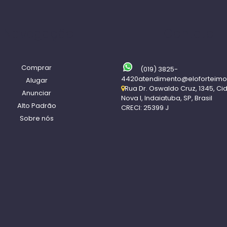
Navegação
Contato
Comprar
(019) 3825-
4420
atendimento@eloforteimo
Alugar
Rua Dr. Oswaldo Cruz
,
1345
,
Ci
Anunciar
Nova I
,
Indaiatuba
,
SP
,
Brasil
Alto Padrão
CRECI: 25399 J
Sobre nós