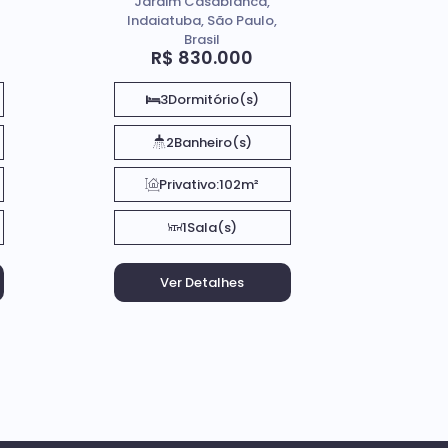
Jardim Casablanca,
Indaiatuba, São Paulo,
Brasil
R$
830.000
3
Dormitório(s)
2
Banheiro(s)
Privativo:
102m²
1
Sala(s)