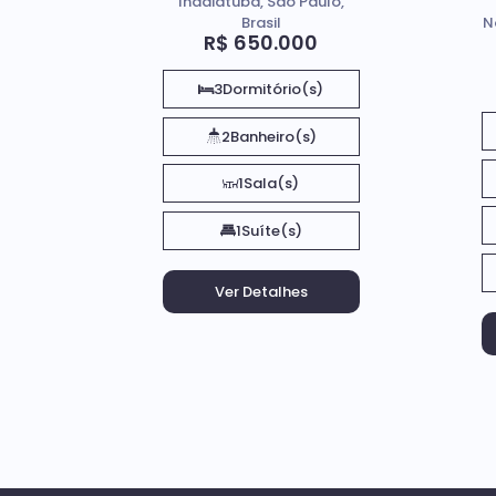
Indaiatuba, São Paulo,
Brasil
N
R$
650.000
3
Dormitório(s)
2
Banheiro(s)
1
Sala(s)
1
Suíte(s)