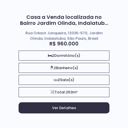
Casa a Venda localizada no
Bairro Jardim Olinda, Indaiatuba
- SP
Rua Odacir Junqueira, 13335-570, Jardim
Olinda, Indaiatuba, São Paulo, Brasil
R$
960.000
2
Dormitório(s)
2
Banheiro(s)
2
Sala(s)
Total:
253m²