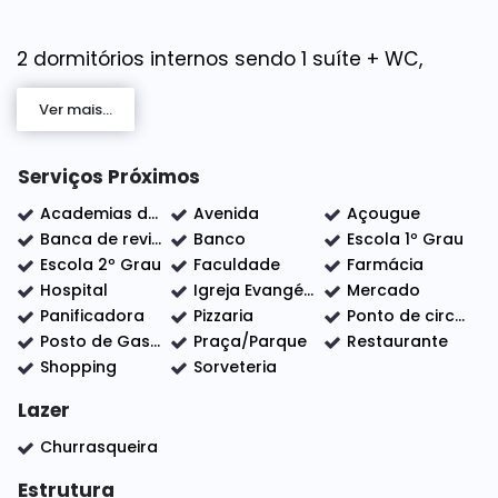
2 dormitórios internos sendo 1 suíte + WC,
cozinha planejada
Ver mais...
- ⁠fundos com 1 suíte
- ⁠espaço gourmet com churrasqueira
- ⁠jardim
Serviços Próximos
- sala e quartos com piso vinifico novos , Box ,
Academias de ginástica
Avenida
Açougue
parte elétrica nova .
Banca de revistas
Banco
Escola 1º Grau
1 Banheiro social.
Escola 2º Grau
Faculdade
Farmácia
Garagem para aproximadamente 4 veículos
Hospital
Igreja Evangélica
Mercado
Panificadora
Pizzaria
Ponto de circular
Cobertura nos fundos 35m²
Posto de Gasolina
Praça/Parque
Restaurante
Shopping
Sorveteria
Casa toda pintada e mobiliada
Lazer
Ótima localização próximo ao colégio Objetivo
e supermercado Sumerbol, está à 3km do
Churrasqueira
centro de Indaiatuba e 6km do Centro de Elias
Estrutura