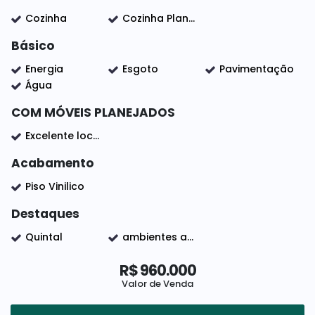
Fausto.
Cozinha
Cozinha Planejada
Lugar maravilhoso pra quem deseja
Básico
tranquilidade e não abre mão da facilidade de
acesso a cidade.
Energia
Esgoto
Pavimentação
Água
Documentação ok! Aceita financiamento
COM MÓVEIS PLANEJADOS
bancário.
Excelente localização
Acabamento
Piso Vinilico
Destaques
Quintal
ambientes amplos
R$
960.000
Valor de Venda