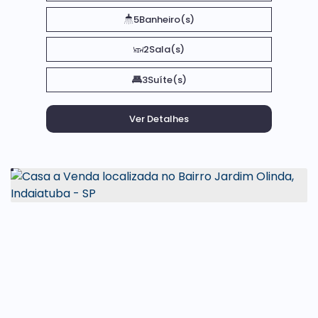
5
Banheiro(s)
2
Sala(s)
3
Suíte(s)