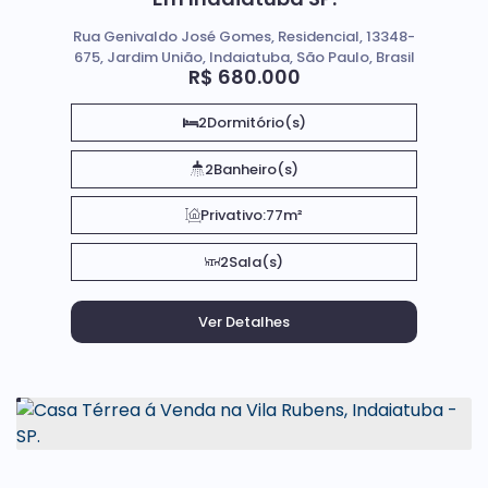
Rua Genivaldo José Gomes, Residencial, 13348-
675, Jardim União, Indaiatuba, São Paulo, Brasil
R$
680.000
2
Dormitório(s)
2
Banheiro(s)
Privativo:
77m²
2
Sala(s)