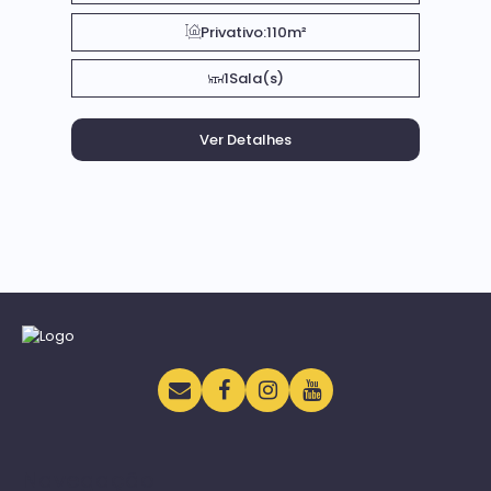
Privativo:
110m²
1
Sala(s)
Navegação