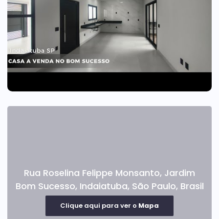
Rua Roselina Felippe Monsanto
,
Jardim
Bom Sucesso
,
Indaiatuba
,
São Paulo
,
Brasil
Clique aqui para ver o
Mapa