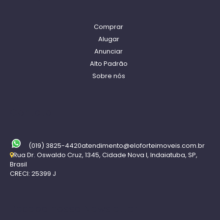
Comprar
Alugar
Anunciar
Alto Padrão
Sobre nós
Contato
(019) 3825-4420
atendimento@eloforteimoveis.com.br
Rua Dr. Oswaldo Cruz
,
1345
,
Cidade Nova I
,
Indaiatuba
,
SP
,
Brasil
CRECI: 25399 J
Receba nossa Newsletter