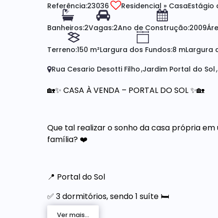
Referência:
23036
Residencial
»
Casa
Estágio 
Banheiros:
2
Vagas:
2
Ano de Construção:
2009
Áre
Terreno:
150 m²
Largura dos Fundos:
8 m
Largura d
Rua Cesario Desotti Filho
Jardim Portal do Sol
🏡✨ CASA À VENDA – PORTAL DO SOL ✨🏡
Que tal realizar o sonho da casa própria e
família? ❤️
📍 Portal do Sol
✅ 3 dormitórios, sendo 1 suíte 🛏️
✅ Sala ampla 🛋️
Ver mais...