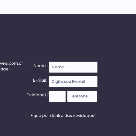
Receba nossa
Newsletter
veis.com.br
Nome:
dade
E-mail:
Telefone/Celular: