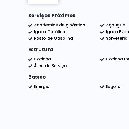
✅ Cozinha funcional 🍽️
✅ Lavanderia 🧺
✅ Área gourmet para reunir a família e os a
Serviços Próximos
✅ 2 banheiros 🚿
Academias de ginástica
Açougue
✅ Garagem para 2 carros 🚗🚗
Igreja Católica
Igreja Eva
Posto de Gasolina
Sorveteria
Estrutura
💰 Excelente oportunidade para quem busca c
Cozinha
Cozinha I
Área de Serviço
Básico
Energia
Esgoto