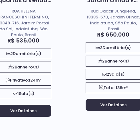
quartos à Venda,
Jardim Olinda Em
Jardim Portal do
Indaiatuba SP.
RUA HELENA
Rua Odacir Junqueira,
Sol - Indaiatuba
FRANCESCHINI FERMINO,
13335-570, Jardim Olinda
13349-716, Jardim Portal
Indaiatuba, São Paulo,
do Sol, Indaiatuba, São
Brasil
R$
650.000
Paulo, Brasil
R$
535.000
3
Dormitório(s)
2
Dormitório(s)
2
Banheiro(s)
2
Banheiro(s)
2
Sala(s)
Privativo:
124m²
Total:
138m²
1
Sala(s)