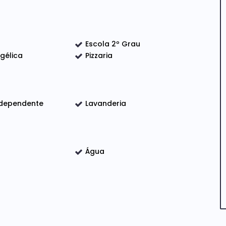
migos 🍖🥂
Escola 2º Grau
ngélica
Pizzaria
onforto, praticidade e qualidade de vida!
ndependente
Lavanderia
Água