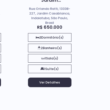
Jardim
Casablanca 03
Rua Orlando Ratti, 13338-
Dormitórios
,
227, Jardim Casablanca,
Indaiatuba, São Paulo,
Brasil
R$
650.000
3
Dormitório(s)
2
Banheiro(s)
1
Sala(s)
1
Suíte(s)