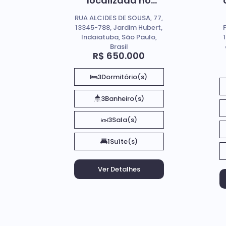
localizada no
Bairro Jardim
RUA ALCIDES DE SOUSA, 77,
Hubert, em
13345-788, Jardim Hubert,
Indaiatuba - Sp
Indaiatuba, São Paulo,
Brasil
R$
650.000
3
Dormitório(s)
3
Banheiro(s)
3
Sala(s)
1
Suíte(s)