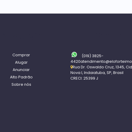
Navegação
Contato
Comprar
(019) 3825-
4420
atendimento@eloforteimo
Alugar
Rua Dr. Oswaldo Cruz
,
1345
,
Ci
Anunciar
Nova I
,
Indaiatuba
,
SP
,
Brasil
Alto Padrão
CRECI: 25399 J
Sobre nós