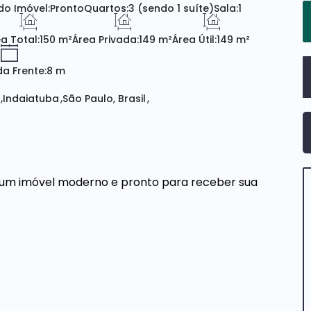
do Imóvel:
Pronto
Quartos:
3 (sendo 1 suíte)
Sala:
1
a Total:
150 m²
Área Privada:
149 m²
Área Útil:
149 m²
a Frente:
8 m
Indaiatuba
São Paulo, Brasil
m um imóvel moderno e pronto para receber sua