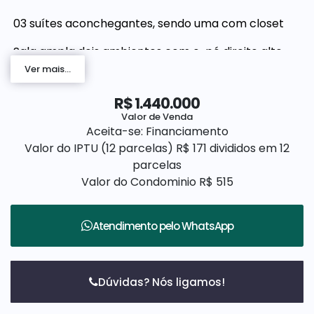
03 suítes aconchegantes, sendo uma com closet
Sala ampla dois ambientes com o pé direito alto
Ver mais...
Cozinha com armários
R$
1.440.000
Área Gourmet com armários e som ambiente via
Valor de Venda
bluetooth
Aceita-se: Financiamento
Banheiros modernos e elegantes
Valor do IPTU (12 parcelas)
R$
171 divididos em 12
parcelas
Lavanderia coberta, com armários, ideal para a
Valor do Condominio
R$
515
organização no dia a dia.
Quintal espaçoso
Atendimento pelo
WhatsApp
Ampla garagem para até 4 veículos, sendo 02
vagas cobertas.
Persiana automatizadas via bluetooth
Dúvidas? Nós ligamos!
Preparação para ar condicionado