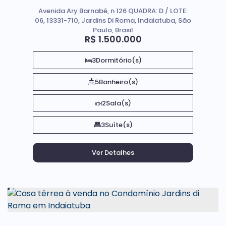
Roma em Indaiatuba
Avenida Ary Barnabé, n 126 QUADRA: D / LOTE:
06, 13331-710, Jardins Di Roma, Indaiatuba, São
Paulo, Brasil
R$
1.500.000
3
Dormitório(s)
5
Banheiro(s)
2
Sala(s)
3
Suíte(s)