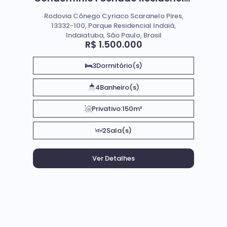
Montreal Residence; Em
Rodovia Cônego Cyriaco Scaranelo Pires,
Indaiatuba SP.
13332-100, Parque Residencial Indaiá,
Indaiatuba, São Paulo, Brasil
R$
1.500.000
3
Dormitório(s)
4
Banheiro(s)
Privativo:
150m²
2
Sala(s)