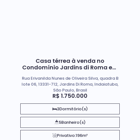
Casa térrea à venda no
Condomínio Jardins di Roma em
Indaiatuba
Rua Erivanilda Nunes de Oliveira Silva, quadra B
lote 06, 13331-712, Jardins Di Roma, Indaiatuba,
São Paulo, Brasil
R$
1.750.000
3
Dormitório(s)
5
Banheiro(s)
Privativo:
196m²