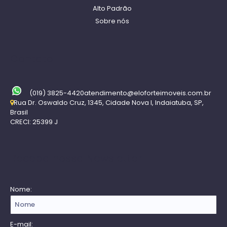
Alto Padrão
Sobre nós
Contato
(019) 3825-4420
atendimento@eloforteimoveis.com.br
Rua Dr. Oswaldo Cruz
,
1345
,
Cidade Nova I
,
Indaiatuba
,
SP
,
Brasil
CRECI: 25399 J
Receba nossa Newsletter
Nome:
E-mail: