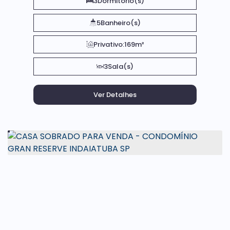
3
Dormitório(s)
5
Banheiro(s)
Privativo:
169m²
3
Sala(s)