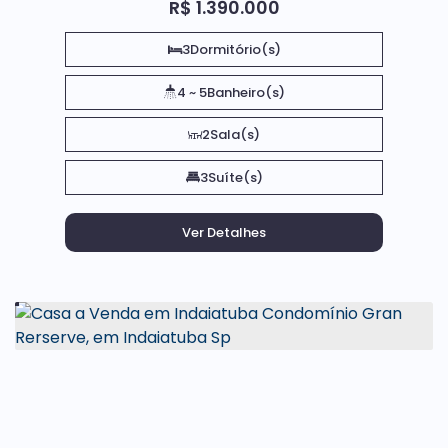
R$
1.390.000
3
Dormitório(s)
4 ~ 5
Banheiro(s)
2
Sala(s)
3
Suíte(s)