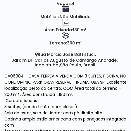
Vagas:
4
Mobílias:
Não Mobiliado
Área Privada:
180 m²
Terreno:
300 m²
Rua Márcio José Battistuci
Jardim Dr. Carlos Augusto de Camargo Andrade
Indaiatuba
São Paulo, Brasil
CA06084 - CASA TERREA Á VENDA COM 3 SUITES, PISCINA, NO
CONDOMINIO PARK GRAN RESERVE - INDAIATUBA SP. Excelente
localização perto do centro. COM Área total do terreno:=
300 m² . Área construída= 180 m².
Características :
3 suítes, (sendo 1 suíte com closet)
Sala de estar, sala de Jantar com pé direito alto
Cozinha ampla estilo americana com planejados integrada
com