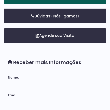
completa, o Park Gran Reserve garante privacidade e
diversão para toda a família. Aqui você poderá contar com
salão de festas, quadra de tênis, espaço fitness, futebol
Dúvidas? Nós ligamos!
Society, quiosques com churrasqueira, parquinho infantil e
trilhas para caminhada.
*aceita financiamento*
Agende sua Visita, nós da Elo Forte Imóveis, estamos a
disposição para lhe atender.
Receber mais Informações
Nome:
Email: