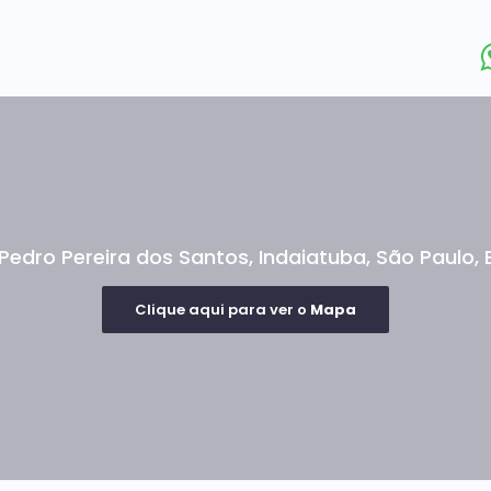
no)
 solar
sendo 2 cobertas)
is (99% bloqueio de raios UV e redução de calor)
spelhado para fora - 99% bloqueio de raios UV e redução
Pedro Pereira dos Santos
,
Indaiatuba
,
São Paulo
,
Clique aqui para ver o
Mapa