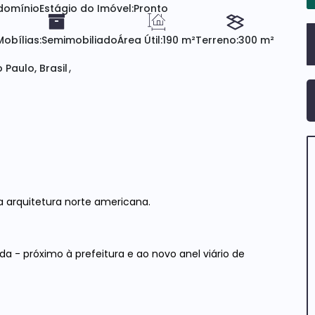
domínio
Estágio do Imóvel:
Pronto
Mobílias:
Semimobiliado
Área Útil:
190 m²
Terreno:
300 m²
 Paulo, Brasil
a arquitetura norte americana.
a - próximo à prefeitura e ao novo anel viário de