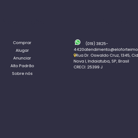
Navegação
Contato
Comprar
(019) 3825-
4420
atendimento@eloforteimo
Alugar
Rua Dr. Oswaldo Cruz
,
1345
,
Ci
Anunciar
Nova I
,
Indaiatuba
,
SP
,
Brasil
Alto Padrão
CRECI: 25399 J
Sobre nós