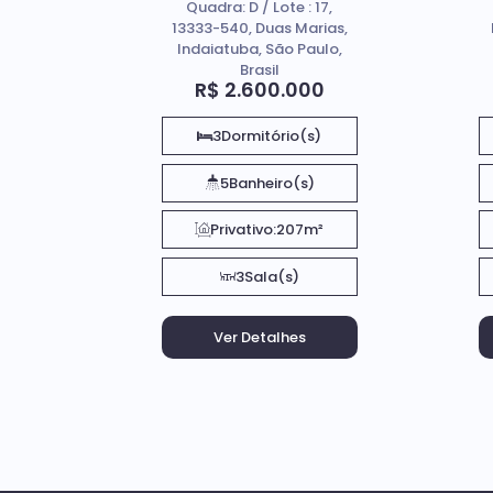
Quadra: D / Lote : 17,
Residencial Duas
13333-540, Duas Marias,
Marias
Indaiatuba, São Paulo,
Brasil
R$
2.600.000
3
Dormitório(s)
5
Banheiro(s)
Privativo:
207m²
3
Sala(s)