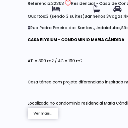
Referência:
22303
Residencial
»
Casa de Con
Quartos:
3 (sendo 3 suítes)
Banheiros:
3
Vagas:
4
Rua Pedro Pereira dos Santos
Indaiatuba
São
CASA ELYSIUM - CONDOMINIO MARIA CÂNDIDA
AT. = 300 m2 / AC = 190 m2
Casa térrea com projeto diferenciado inspirada n
Localizada no condomínio residencial Maria Cândid
Indaiatuba.
Ver mais...