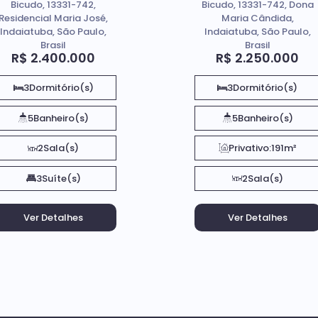
Bicudo, 13331-742,
Bicudo, 13331-742, Dona
Indaiatuba SP
Maria Cândida;
Residencial Maria José,
Maria Cândida,
Em Indaiatuba SP.
Indaiatuba, São Paulo,
Indaiatuba, São Paulo,
Brasil
Brasil
R$
2.400.000
R$
2.250.000
3
Dormitório(s)
3
Dormitório(s)
5
Banheiro(s)
5
Banheiro(s)
2
Sala(s)
Privativo:
191m²
3
Suíte(s)
2
Sala(s)