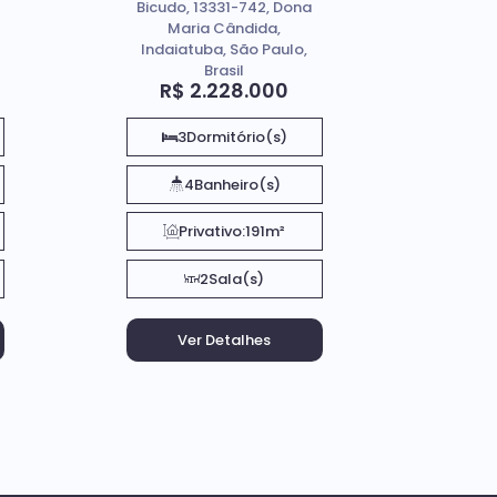
Bicudo, 13331-742, Dona
Indaiatuba Sp
Maria Cândida,
Indaiatuba, São Paulo,
Brasil
R$
2.228.000
3
Dormitório(s)
4
Banheiro(s)
Privativo:
191m²
2
Sala(s)