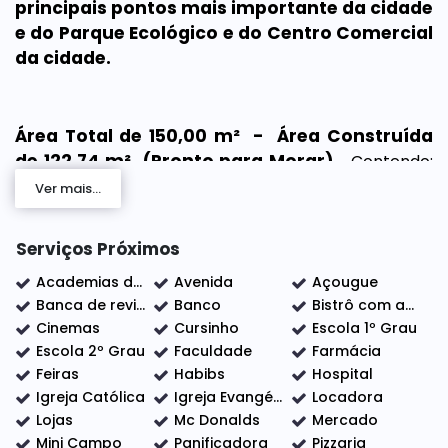
principais pontos mais importante da cidade
e do Parque Ecológico e do Centro Comercial
da cidade.
Área Total de 150,00 m² - Área Construída
de 122,74 m² (Pronto para Morar).
Contendo;
Salas Conjugada (estar e jantar), Cozinha
Ver mais...
Americana, Área de Serviços e Lavanderia, 2 Quartos
sendo 1 Suíte, 2 Banheiros Sendo 1 Social, 3 Vagas de
Serviços Próximos
Garagem Sendo 2 Cobertas e com Churrasqueira.
Acabamento fino em Porcelanato, Massa Corrida e
Academias de ginástica
Avenida
Açougue
Gesso. DIFERENCIAIS: Planejados na Cozinha e
Banca de revistas
Banco
Bistrô com adega
Banheiros , Box, Área de Serviços Coberta. Agende
Cinemas
Cursinho
Escola 1º Grau
Escola 2º Grau
Faculdade
Farmácia
sua Visita Já!!! Nós da Elo Forte Assessoria Imobiliária
Feiras
Habibs
Hospital
estamos a disposição para lhe atender. Somos
Igreja Católica
Igreja Evangélica
Locadora
Correspondente Bancário pelo Itaú.
Lojas
Mc Donalds
Mercado
Mini Campo
Panificadora
Pizzaria