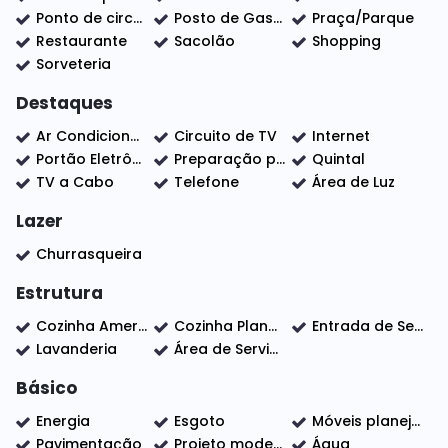
Ponto de circular
Posto de Gasolina
Praça/Parque
Restaurante
Sacolão
Shopping
Sorveteria
Destaques
Ar Condicionado
Circuito de TV
Internet
Portão Eletrônico
Preparação para ar condicionado
Quintal
TV a Cabo
Telefone
Área de Luz
Lazer
Churrasqueira
Estrutura
Cozinha Americana
Cozinha Planejada
Entrada de Serviço
Lavanderia
Área de Serviço
Básico
Energia
Esgoto
Móveis planejados Clean
Pavimentação
Projeto moderno com fino acabamento
Água