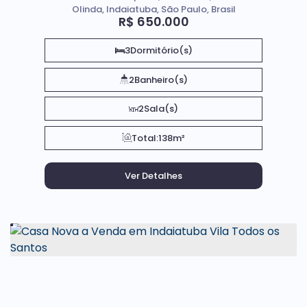
Olinda, Indaiatuba, São Paulo, Brasil
R$
650.000
3
Dormitório(s)
2
Banheiro(s)
2
Sala(s)
Total:
138m²