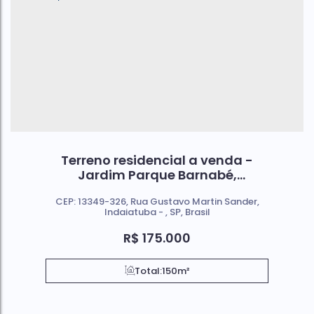
Terreno residencial a venda -
Jardim Parque Barnabé,
Indaiatuba SP
CEP: 13349-326
,
Rua Gustavo Martin Sander
,
Indaiatuba
,
SP
,
Brasil
R$
175.000
Total:
150m²