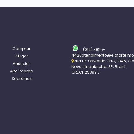
Navegação
Contato
Comprar
(019) 3825-
4420
atendimento@eloforteimo
Alugar
Rua Dr. Oswaldo Cruz
,
1345
,
Ci
Anunciar
Nova I
,
Indaiatuba
,
SP
,
Brasil
Alto Padrão
CRECI: 25399 J
Sobre nós