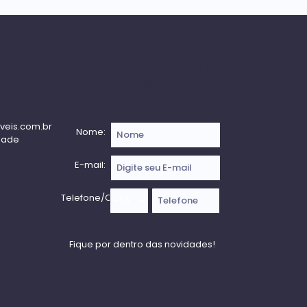
Receba nossa
Newsletter
veis.com.br
Nome:
dade
E-mail:
Telefone/Celular: