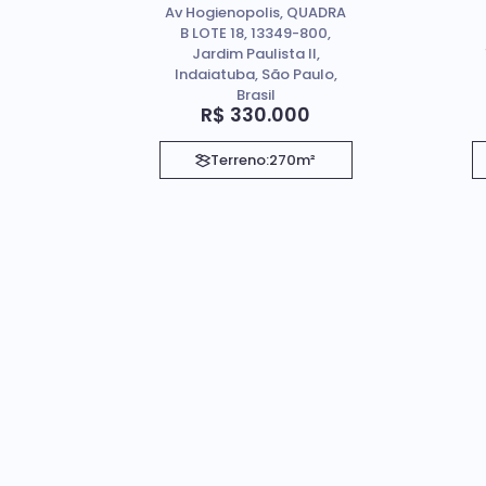
Av Hogienopolis, QUADRA
Paulista II em
B LOTE 18, 13349-800,
Indaiatuba SP
Jardim Paulista II,
Indaiatuba, São Paulo,
Brasil
R$
330.000
Terreno:
270m²