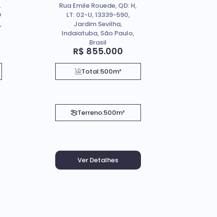
.
Rua Emile Rouede, QD: H,
O
LT: 02-U, 13339-590,
,
Jardim Sevilha,
Indaiatuba, São Paulo,
Brasil
R$
855.000
Total:
500m²
Terreno:
500m²