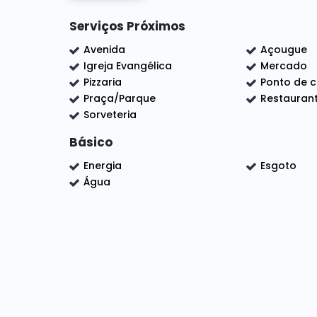
natureza em um bairro com infraestrutur
Indaiatuba. Loteamento misto onde você po
Serviços Próximos
Estamos a Disposição para lhe atender, so
Avenida
Açougue
Igreja Evangélica
Mercado
Pizzaria
Ponto de c
Praça/Parque
Restauran
Sorveteria
Básico
Energia
Esgoto
Água