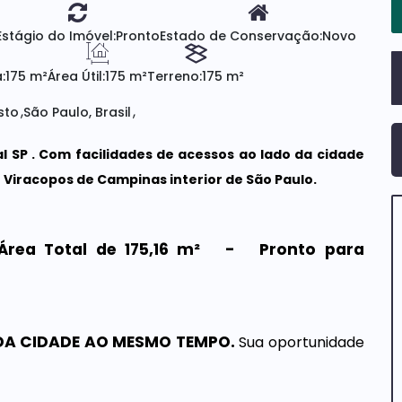
Estágio do Imóvel:
Pronto
Estado de Conservação:
Novo
:
175 m²
Área Útil:
175 m²
Terreno:
175 m²
sto
São Paulo, Brasil
 SP . Com facilidades de acessos ao lado da cidade
 Viracopos de Campinas interior de São Paulo.
m Área Total de 175,16 m² - Pronto para
 DA CIDADE AO MESMO TEMPO.
Sua oportunidade
ima de fazenda bem pertinho da cidade. Viva ou
ona uma ótima qualidade de vida. Viva junto à