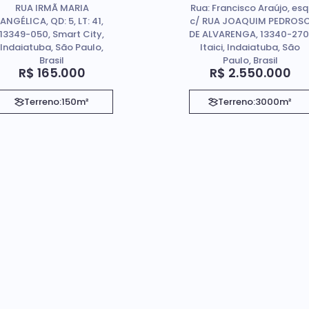
RUA IRMÃ MARIA
Rua: Francisco Araújo, esq
Indaiatuba SP
em Indaiatuba Sp
ANGÉLICA, QD: 5, LT: 41,
c/ RUA JOAQUIM PEDROS
13349-050, Smart City,
DE ALVARENGA, 13340-270
Indaiatuba, São Paulo,
Itaici, Indaiatuba, São
Brasil
Paulo, Brasil
R$
165.000
R$
2.550.000
Terreno:
150m²
Terreno:
3000m²