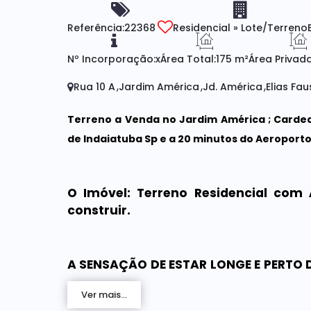
Referência:
22368
Residencial
»
Lote/Terreno
Nº Incorporação:
x
Área Total:
175 m²
Área Privada
Rua 10 A
Jardim América
Jd. América
Elias Fau
Terreno a Venda no Jardim América ; Cardeal
de Indaiatuba Sp e a 20 minutos do Aeroporto
O Imóvel: Terreno Residencial co
construir.
A SENSAÇÃO DE ESTAR LONGE E PERTO
de viver em um bairro planejado com cl
Ver mais...
empreenda em um local que lhe proporci