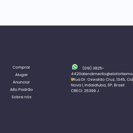
Navegação
Contato
Comprar
(019) 3825-
4420
atendimento@eloforteimo
Alugar
Rua Dr. Oswaldo Cruz
,
1345
,
Ci
Anunciar
Nova I
,
Indaiatuba
,
SP
,
Brasil
Alto Padrão
CRECI: 25399 J
Sobre nós