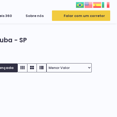
eis 360
Sobre nós
Falar com um corretor
uba - SP
ançada