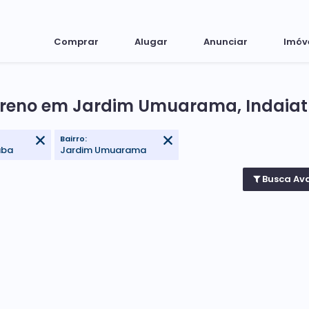
Comprar
Alugar
Anunciar
Imóv
rreno em Jardim Umuarama, Indaiat
Bairro:
uba
Jardim Umuarama
Busca Av