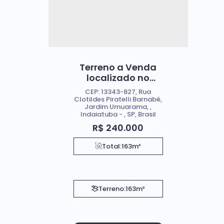
Terreno a Venda
localizado no
Bairro Jardim
CEP: 13343-827
,
Rua
Umuarama em
Clotildes Piratelli Barnabé
,
Jardim Umuarama
,
Indaiatuba - SP
Indaiatuba
,
SP
,
Brasil
R$
240.000
Total:
163m²
Terreno:
163m²