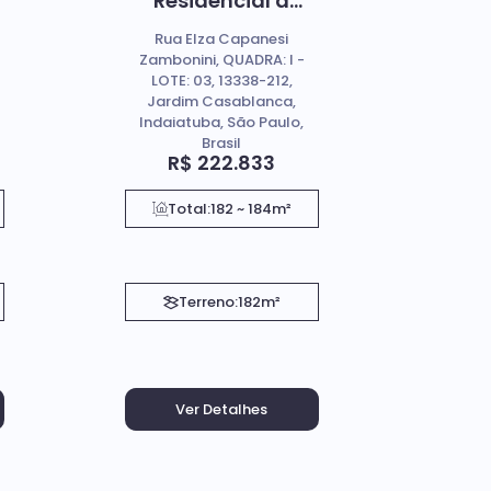
Residencial a
Venda - Jardim
Rua Elza Capanesi
a
Casablanca,
Zambonini, QUADRA: I -
Indaiatuba SP.
LOTE: 03, 13338-212,
Jardim Casablanca,
Indaiatuba, São Paulo,
Brasil
R$
222.833
Total:
182 ~ 184m²
Terreno:
182m²