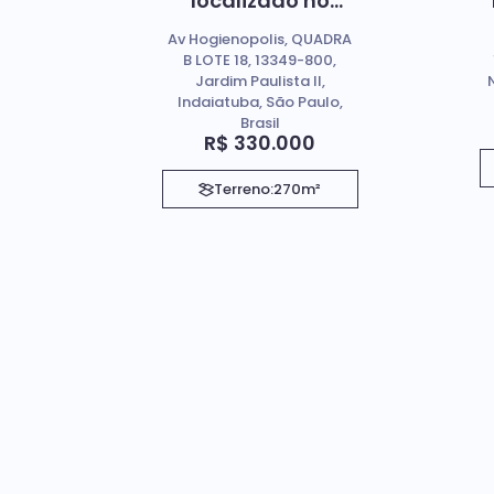
localizado no
Bairro Jardim
Av Hogienopolis, QUADRA
Paulista II em
B LOTE 18, 13349-800,
Indaiatuba SP
Jardim Paulista II,
Indaiatuba, São Paulo,
Brasil
R$
330.000
Terreno:
270m²