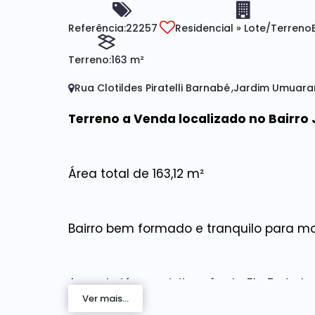
Referência:
22257
Residencial
»
Lote/Terreno
Terreno:
163 m²
Rua Clotildes Piratelli Barnabé
Jardim Umuar
Terreno a Venda localizado no Bairr
Área total de 163,12 m²
Bairro bem formado e tranquilo para mo
Agende já sua visita, nós da Elo Forte 
Ver mais...
los.