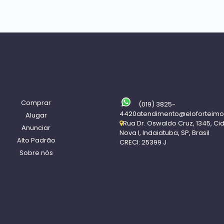
Navegação
Contato
Comprar
(019) 3825-
4420
atendimento@eloforteimo
Alugar
Rua Dr. Oswaldo Cruz
,
1345
,
Ci
Anunciar
Nova I
,
Indaiatuba
,
SP
,
Brasil
Alto Padrão
CRECI: 25399 J
Sobre nós