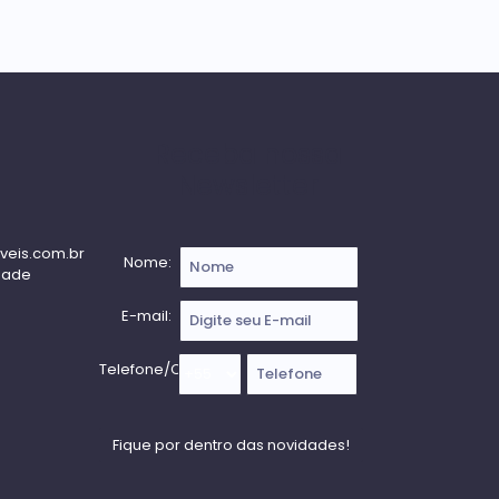
Receba nossa
Newsletter
veis.com.br
Nome:
dade
E-mail:
Telefone/Celular: