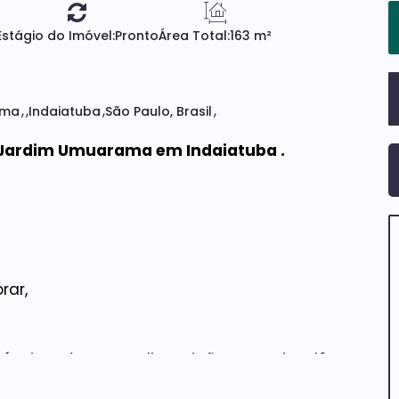
Estágio do Imóvel:
Pronto
Área Total:
163 m²
ama
Indaiatuba
São Paulo, Brasil
o Jardim Umuarama em Indaiatuba .
rar,
Imóveis, estamos a disposição para atendê-