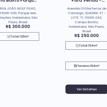
no Bairro Parque
Para Venda -
Das Nações, em
Parque Campo
RUA JOÃO WOLF FILHO,
Avenida Ottília Ferraz de
Indaiatuba Sp
Bonito, Indaiatub
13346-030, Parque das
Camargo, QUADRA: 27 -
SP.
Nações, Indaiatuba, São
LOTE: 71, 13349-042,
Paulo, Brasil
Campo Bonito,
R$
300.000
Indaiatuba, São Paulo,
Brasil
R$
250.000
Total:
125m²
Total:
154m²
Terreno:
154m²