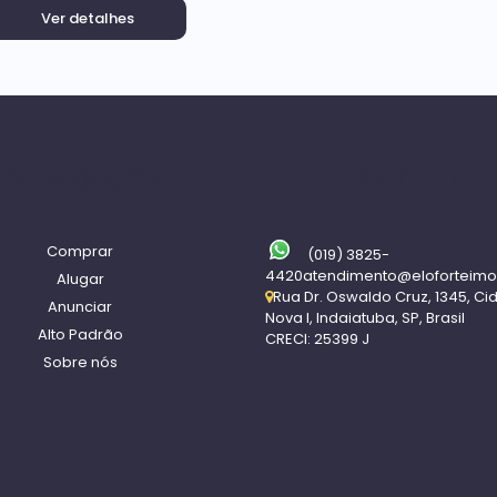
Ver detalhes
Navegação
Contato
Comprar
(019) 3825-
4420
atendimento@eloforteimo
Alugar
Rua Dr. Oswaldo Cruz
,
1345
,
Ci
Anunciar
Nova I
,
Indaiatuba
,
SP
,
Brasil
Alto Padrão
CRECI: 25399 J
Sobre nós