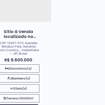
Sítio á Venda
localizado no
Condomínio
CEP: 13337-570
,
Avenida
Helvetia, em
Windsor Park
,
Helvétia
olo Country
,
Indaiatuba
Indaiatuba Sp
,
SP
,
Brasil
R$
6.600.000
2
Dormitório(s)
2
Banheiro(s)
2
Sala(s)
Terreno:
20000m²