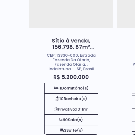
Sítio à venda,
156.798. 87m²
(6,54 alqueires) -
CEP: 13330-000
,
Estrada
Fazenda Olaria -
Fazenda Da Olaria
,
Fazenda Olaria
,
P
Indaiatuba/SP
Indaiatuba
,
SP
,
Brasil
R$
5.200.000
11
Dormitório(s)
10
Banheiro(s)
Privativo:
1011m²
10
Sala(s)
3
Suíte(s)