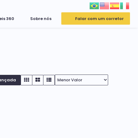
eis 360
Sobre nós
Falar com um corretor
ançada