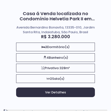
Casa á Venda localizada no
Condomínio Helvetia Park II em
Indaiatuba SP
Avenida Bernardino Bonavita, 13335-010, Jardim
Santa Rita, Indaiatuba, São Paulo, Brasil
R$
3.280.000
3
Dormitório(s)
4
Banheiro(s)
Privativo:
328m²
2
Sala(s)