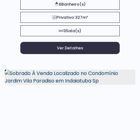
6
Banheiro(s)
Privativo:
327m²
3
Sala(s)