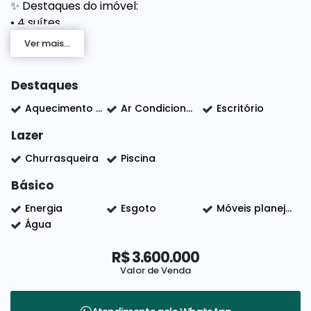
✨ Destaques do imóvel:
• 4 suítes
• Home Office
Ver mais...
• Sala de estar
• Sala de jantar
Destaques
• Espaço gourmet
• Piscina 10x30
Aquecimento Central
Ar Condicionado
Escritório
• Casa decorada
Lazer
• Móveis planejados
• Ar-condicionado
Churrasqueira
Piscina
• Aquecimento solar
Básico
Energia
Esgoto
Móveis planejados Clean
Água
Um imóvel completo, moderno e pronto para
proporcionar conforto, sofisticação e qualidade de
R$
3.600.000
vida para toda a família.
Valor de Venda