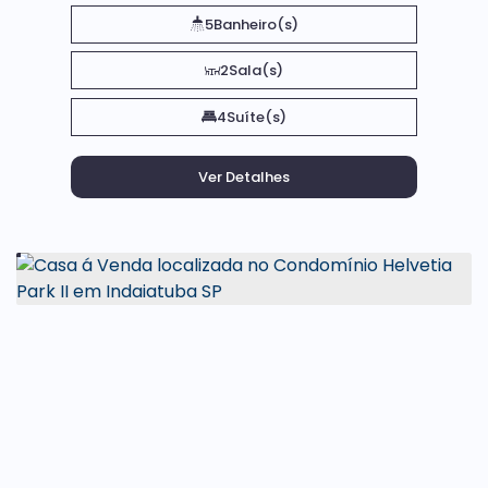
5
Banheiro(s)
2
Sala(s)
4
Suíte(s)