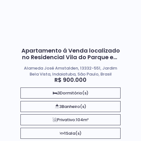
Apartamento á Venda localizado
no Residencial Vila do Parque em
Indaiatuba SP
Alameda José Amstalden, 13332-551, Jardim
Bela Vista, Indaiatuba, São Paulo, Brasil
R$
900.000
3
Dormitório(s)
3
Banheiro(s)
Privativo:
104m²
1
Sala(s)