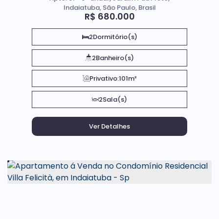
Indaiatuba, São Paulo, Brasil
R$
680.000
2
Dormitório(s)
2
Banheiro(s)
Privativo:
101m²
2
Sala(s)