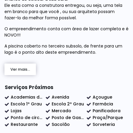
Ele esta como a construtora entregou, ou seja, uma tela
em branco para que você , ou sua arquiteta possam
fazer-lo da melhor forma possível.
O empreendimento conta com área de lazer completa e é
NOVO!!!
A piscina coberto no terceiro subsolo, de frente para um
lago é o ponto alto deste empreendimento.
Localização também nao tem o que falar! Há 100mts do
Parque Ecológico, inclusive o apartamento tem vista para
Ver mais...
la, com mercados, padaria, escolas , posto de gasolina e
natureza , muita natureza ao redor.
Serviços Próximos
Academias de ginástica
Avenida
Açougue
Corra e agende sua visita.
Escola 1º Grau
Escola 2º Grau
Farmácia
Lojas
Mercado
Panificadora
CRECI 25399 J
Ponto de circular
Posto de Gasolina
Praça/Parque
Restaurante
Sacolão
Sorveteria