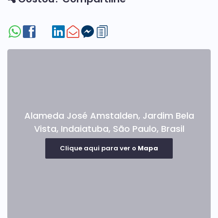
Alameda José Amstalden
,
Jardim Bela
Vista
,
Indaiatuba
,
São Paulo
,
Brasil
Clique aqui para ver o
Mapa