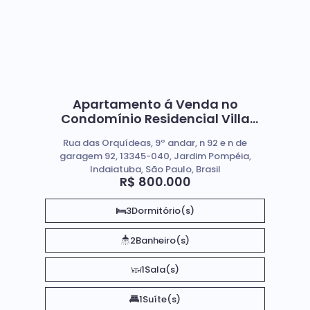
Apartamento á Venda no
Condomínio Residencial Villa
Felicità, em Indaiatuba - Sp
Rua das Orquídeas, 9º andar, n 92 e n de
garagem 92, 13345-040, Jardim Pompéia,
Indaiatuba, São Paulo, Brasil
R$
800.000
3
Dormitório(s)
2
Banheiro(s)
1
Sala(s)
1
Suíte(s)