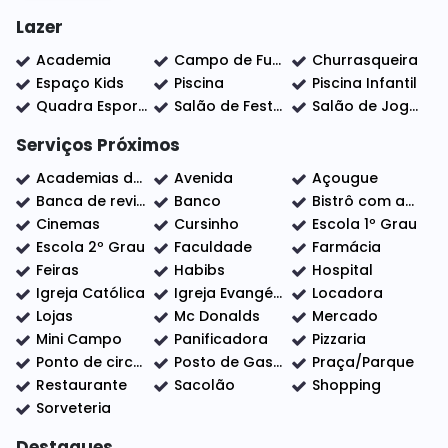
família e celebrar com os amigos.
Lazer
O Imóvel: Lote de 1000,16 M² - Pronto para
Academia
Campo de Futebol
Churrasqueira
Construir.
Espaço Kids
Piscina
Piscina Infantil
Quadra Esportiva
Salão de Festas
Salão de Jogos
Área de Lazer completa e Segurança 24 hs. Mais de
Serviços Próximos
148 mil m² de áreas verdes, Urbanismo ímpar,
espaços de lazer e prática esportiva em plena
Academias de ginástica
Avenida
Açougue
sintonia com a natureza.
Banca de revistas
Banco
Bistrô com adega
Portaria com sistema de segurança;
Cinemas
Cursinho
Escola 1º Grau
Quadra de Vôlei de Areia;
Escola 2º Grau
Faculdade
Farmácia
Playground;
Feiras
Habibs
Hospital
Campo de Futebol Society de Grama;
Igreja Católica
Igreja Evangélica
Locadora
Quiosque;
Lojas
Mc Donalds
Mercado
Quadra de Tênis de Saibro;
Mini Campo
Panificadora
Pizzaria
Golf House;
Ponto de circular
Posto de Gasolina
Praça/Parque
Restaurante
Sacolão
Shopping
Campo de Golfe com Putting Green e Driving Range;
Sorveteria
Lago com Deck para esportes náuticos.
Destaques