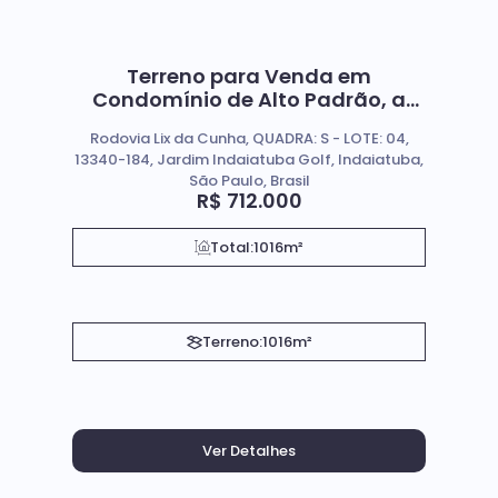
Terreno para Venda em
Condomínio de Alto Padrão, a
Partir de 1.000 m² com Lazer
Rodovia Lix da Cunha, QUADRA: S - LOTE: 04,
completo e Campo de Golf em
13340-184, Jardim Indaiatuba Golf, Indaiatuba,
Indaiatuba SP.
São Paulo, Brasil
R$
712.000
Total:
1016m²
Terreno:
1016m²