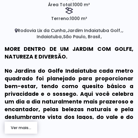
Área Total:
1000 m²
Terreno:
1000 m²
Rodovia Lix da Cunha
Jardim Indaiatuba Golf
Indaiatuba
São Paulo, Brasil
MORE DENTRO DE UM JARDIM COM GOLFE,
NATUREZA E DIVERSÃO.
No Jardins do Golfe Indaiatuba cada metro
quadrado foi planejado para proporcionar
bem-estar, tendo como quesito básico a
privacidade e o sossego. Aqui você celebra
um dia a dia naturalmente mais prazeroso e
encantador, pelas belezas naturais e pela
deslumbrante vista dos lagos, do vale e do
pôr do sol. Definitivamente o cenário
Ver mais...
perfeito para viver momentos únicos junto a