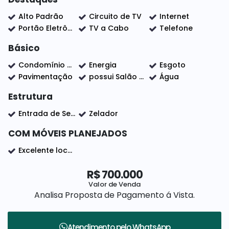
Alto Padrão
Circuito de TV
Internet
Portão Eletrônico
TV a Cabo
Telefone
Agende sua Visita Já!!! Nós da Elo Forte Assessoria
Básico
Imobiliária estamos a Disposição para lhe Atender.
Condomínio com segurança e controle de acesso 24 horas e lazer completo, com fácil acesso as principais avenidas e centro da cidade.
Energia
Esgoto
Pavimentação
possui Salão de festas, Quadra Poliesportiva, Quadra Tênis, Quadra Beach Tênis, playGround, Academia Equipada, churrasqueira, campo futebol e Portaria 24 hs.
Água
Estrutura
Entrada de Serviço
Zelador
COM MÓVEIS PLANEJADOS
Excelente localização
R$
700.000
Valor de Venda
Analisa Proposta de Pagamento á Vista.
Atendimento pelo
WhatsApp