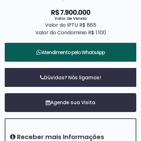
condicionado e eletrodomésticos
R$
7.900.000
📦 Despensa
Valor de Venda
Valor do IPTU
R$
865
💼 Escritório com ar-condicionado
Valor do Condominio
R$
1.100
🧸 Brinquedoteca ou suíte externa no térreo, com
ar-condicionado
Atendimento pelo
WhatsApp
🛏️ 4 suítes com closet, móveis planejados, ar-
condicionado e TV
Dúvidas? Nós ligamos!
🏊 Piscina aquecida com spa
☀️ Energia fotovoltaica em funcionamento
♨️ Aquecimento solar com boiler e pressurizador
🔋 Carregador para carro elétrico
Receber mais Informações