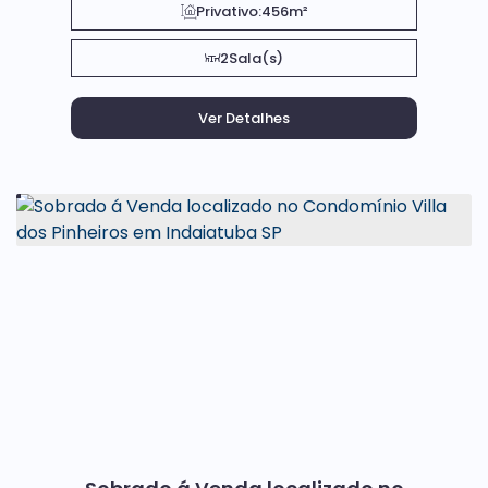
Privativo:
456m²
2
Sala(s)