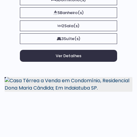
5
Banheiro(s)
2
Sala(s)
3
Suíte(s)