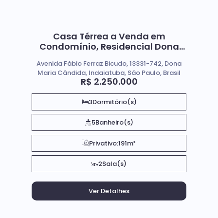
Casa Térrea a Venda em
Condomínio, Residencial Dona
Maria Cândida; Em Indaiatuba
Avenida Fábio Ferraz Bicudo, 13331-742, Dona
SP.
Maria Cândida, Indaiatuba, São Paulo, Brasil
R$
2.250.000
3
Dormitório(s)
5
Banheiro(s)
Privativo:
191m²
2
Sala(s)