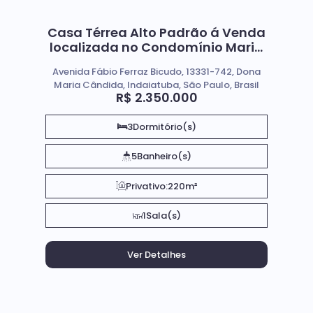
Casa Térrea Alto Padrão á Venda
localizada no Condomínio Maria
Candida em Indaiatuba SP
Avenida Fábio Ferraz Bicudo, 13331-742, Dona
Maria Cândida, Indaiatuba, São Paulo, Brasil
R$
2.350.000
3
Dormitório(s)
5
Banheiro(s)
Privativo:
220m²
1
Sala(s)