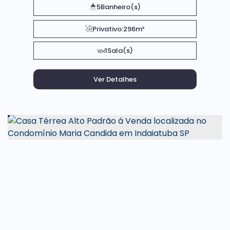
5
Banheiro(s)
Privativo:
296m²
1
Sala(s)