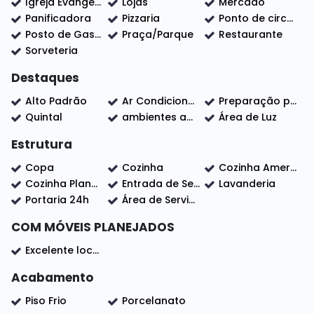
Igreja Evangélica
Lojas
Mercado
🔹 Amplo quintal com ducha;
Panificadora
Pizzaria
Ponto de circular
🔹 Móveis planejados na cozinha, área gourmet,
Posto de Gasolina
Praça/Parque
Restaurante
banheiros e closet;
Sorveteria
Destaques
💎 Um imóvel que reúne elegância, tecnologia e
conforto em cada detalhe.
Alto Padrão
Ar Condicionado
Preparação para ar condicionado
Quintal
ambientes amplos
Área de Luz
📲 Entre em contato e agende sua visita!
Estrutura
Copa
Cozinha
Cozinha Americana
Cozinha Planejada
Entrada de Serviço
Lavanderia
Portaria 24h
Área de Serviço
COM MÓVEIS PLANEJADOS
Excelente localização
Acabamento
Piso Frio
Porcelanato