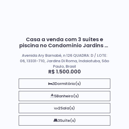
Casa a venda com 3 suítes e
piscina no Condomínio Jardins Di
Roma em Indaiatuba
Avenida Ary Barnabé, n 126 QUADRA: D / LOTE:
06, 13331-710, Jardins Di Roma, Indaiatuba, São
Paulo, Brasil
R$
1.500.000
3
Dormitório(s)
5
Banheiro(s)
2
Sala(s)
3
Suíte(s)