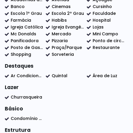
Terreno de 310 metros
Banco
Cinemas
Cursinho
Escola 1º Grau
Escola 2º Grau
Faculdade
Construção 192 metros
Farmácia
Habibs
Hospital
Igreja Católica
Igreja Evangélica
Lojas
Condomínio R$ 353,00
Mc Donalds
Mercado
Mini Campo
Iptu R$ 360,00
Panificadora
Pizzaria
Ponto de circular
O condomínio possui quadra poliesportiva, piscinas
Posto de Gasolina
Praça/Parque
Restaurante
grandes ( adulto e infantil)
Shopping
Sorveteria
Academia completa.
Salão de festas grande e equipado.
Destaques
Entre em contato e agende uma visita
Ar Condicionado
Quintal
Área de Luz
Lazer
Churrasqueira
Básico
Condomínio com segurança e controle de acesso 24 horas e lazer completo, com fácil acesso as principais avenidas e centro da cidade.
Estrutura