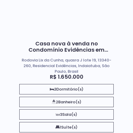
Casa nova à venda no
Condomínio Evidências em
Indaiatuba-SP
Rodovia Lix da Cunha, quasra J lote 19, 13340-
260, Residencial Evidências, Indaiatuba, São
Paulo, Brasil
R$
1.650.000
3
Dormitório(s)
2
Banheiro(s)
3
Sala(s)
1
Suíte(s)