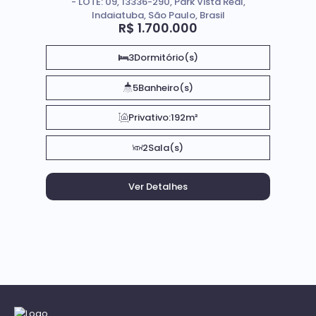
- LOTE: 09, 13336-290, Park Vista Real,
Indaiatuba, São Paulo, Brasil
R$
1.700.000
3
Dormitório(s)
5
Banheiro(s)
Privativo:
192m²
2
Sala(s)