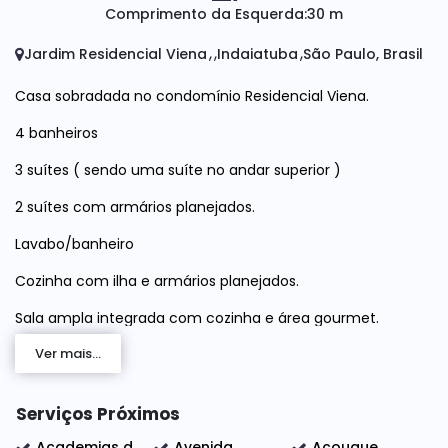
Comprimento da Esquerda:
30 m
Jardim Residencial Viena
Indaiatuba
São Paulo, Brasil
Casa sobradada no condomínio Residencial Viena.
4 banheiros
3 suítes ( sendo uma suíte no andar superior )
2 suítes com armários planejados.
Lavabo/banheiro
Cozinha com ilha e armários planejados.
Sala ampla integrada com cozinha e área gourmet.
Ver mais...
Garagem para 4 carros sendo 2 vagas cobertas.
Área de serviço.
Serviços Próximos
Ar condicionado em toda casa.
Academias de ginástica
Avenida
Açougue