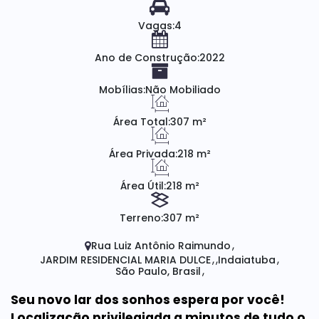
Vagas:
4
Ano de Construção:
2022
Mobílias:
Não Mobiliado
Área Total:
307 m²
Área Privada:
218 m²
Área Útil:
218 m²
Terreno:
307 m²
Rua Luiz Antônio Raimundo
JARDIM RESIDENCIAL MARIA DULCE
Indaiatuba
São Paulo, Brasil
Seu novo lar dos sonhos espera por você!
Localização privilegiada a minutos de tudo o