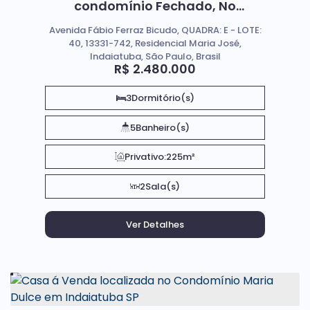
condomínio Fechado, No
Residencial Dona Maria José; Em
Avenida Fábio Ferraz Bicudo, QUADRA: E - LOTE:
Indaiatuba SP.
40, 13331-742, Residencial Maria José,
Indaiatuba, São Paulo, Brasil
R$
2.480.000
3
Dormitório(s)
5
Banheiro(s)
Privativo:
225m²
2
Sala(s)