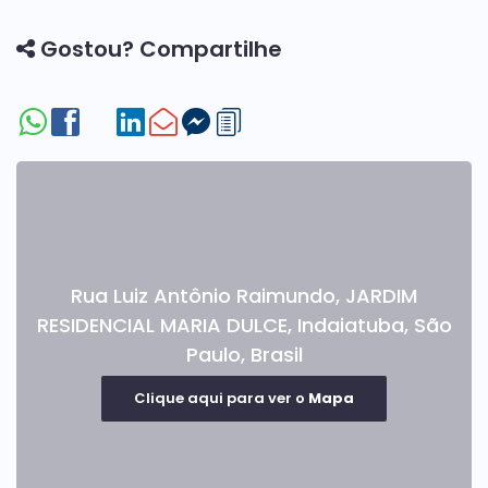
🔹 Playground
🔹 Piscina
Gostou? Compartilhe
🔹Mini mercado 24hrs.
Financiamento disponível .
Agende sua visita agora mesmo e descubra
mais detalhes deste incrível sobrado.
Rua Luiz Antônio Raimundo
,
JARDIM
RESIDENCIAL MARIA DULCE
,
Indaiatuba
,
São
Paulo
,
Brasil
Clique aqui para ver o
Mapa