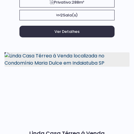
Privativo:
288m²
2
Sala(s)
Linda Casa Térrea á Venda