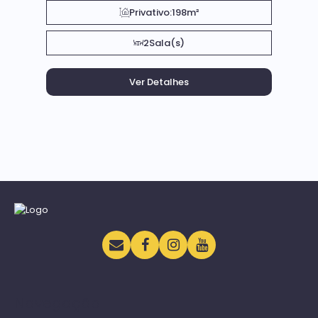
Privativo:
198m²
2
Sala(s)
Navegação