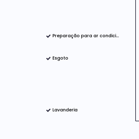
ertas
direito duplo
 e móveis planejados
Preparação para ar condicionado
Esgoto
ador
Lavanderia
dade de vida, elegância e ambientes amplos para