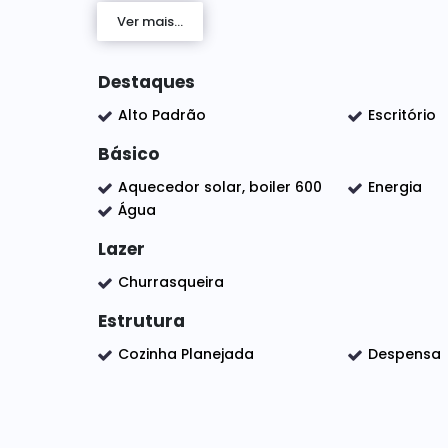
Ver mais...
✔️ 2 vagas de garagem cobertas e 2 descob
✔️ Sala de estar e jantar integradas, com pé-
Destaques
✔️ Espaço gourmet privativo com ilha, coifa
✔️ Sauna privativa
Alto Padrão
Escritório
✔️ Cozinha com móveis planejados
Básico
✔️ Despensa
✔️ Lavanderia
Aquecedor solar, boiler 600
Energia
Água
✔️ 4 suítes com closet
✔️ Escritório
Lazer
✔️ Preparação para ar-condicionado
Churrasqueira
✔️ Aquecimento solar com boiler e pressuriz
✔️ Aceita financiamento
Estrutura
Cozinha Planejada
Despensa
Um imóvel pensado para quem busca quali
✨
viver momentos inesquecíveis.