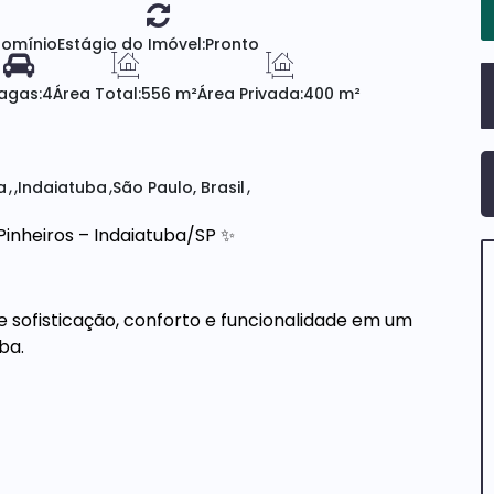
omínio
Estágio do Imóvel:
Pronto
agas:
4
Área Total:
556 m²
Área Privada:
400 m²
a
Indaiatuba
São Paulo, Brasil
Pinheiros – Indaiatuba/SP ✨
 sofisticação, conforto e funcionalidade em um
ba.