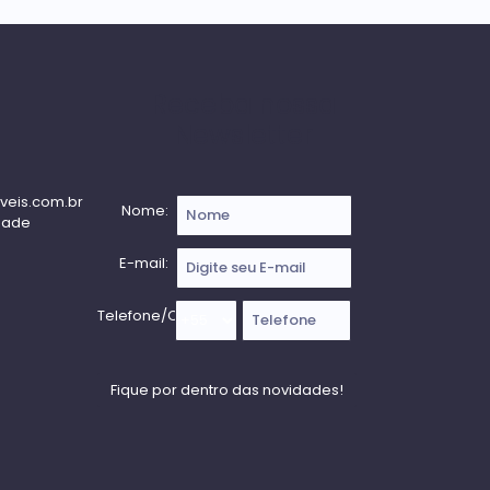
Receba nossa
Newsletter
veis.com.br
Nome:
dade
E-mail:
Telefone/Celular: