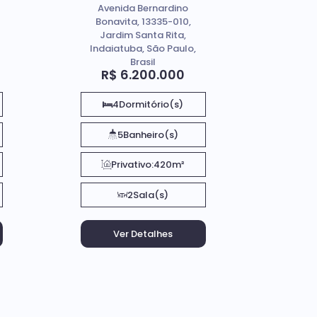
Avenida Bernardino
dos Pinheiros em
Bonavita, 13335-010,
Indaiatuba / SP
Jardim Santa Rita,
Indaiatuba, São Paulo,
Brasil
R$
6.200.000
4
Dormitório(s)
5
Banheiro(s)
Privativo:
420m²
2
Sala(s)