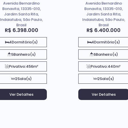
Avenida Bernardino
Avenida Bernardino
Condomínio Villa
dos Pinheiros em
Bonavita, 13335-010,
Bonavita, 13335-010,
dos Pinheiros em
Indaiatuba SP
Jardim Santa Rita,
Jardim Santa Rita,
Indaiatuba Sp
Indaiatuba, São Paulo,
Indaiatuba, São Paulo,
Brasil
Brasil
R$
6.398.000
R$
6.400.000
4
Dormitório(s)
4
Dormitório(s)
5
Banheiro(s)
6
Banheiro(s)
Privativo:
456m²
Privativo:
440m²
2
Sala(s)
2
Sala(s)