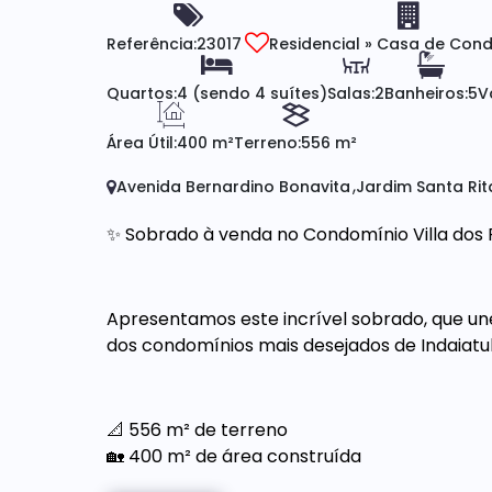
Referência:
23017
Residencial
»
Casa de Cond
Quartos:
4 (sendo 4 suítes)
Salas:
2
Banheiros:
5
V
Área Útil:
400 m²
Terreno:
556 m²
Avenida Bernardino Bonavita
Jardim Santa Rit
✨ Sobrado à venda no Condomínio Villa dos 
Apresentamos este incrível sobrado, que une
dos condomínios mais desejados de Indaiatu
📐 556 m² de terreno
🏡 400 m² de área construída