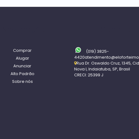
Navegação
Contato
Comprar
(019) 3825-
4420
atendimento@eloforteimo
Alugar
Rua Dr. Oswaldo Cruz
,
1345
,
Ci
Anunciar
Nova I
,
Indaiatuba
,
SP
,
Brasil
Alto Padrão
CRECI: 25399 J
Sobre nós