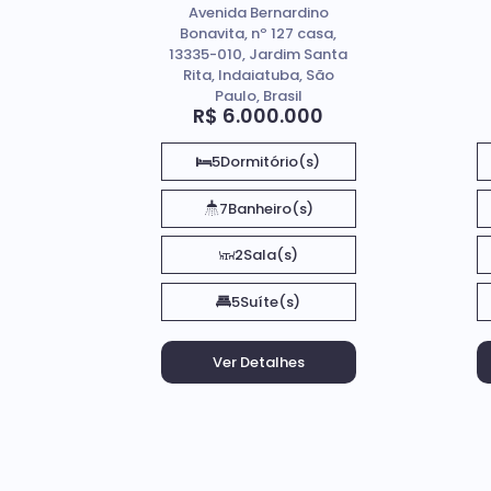
Avenida Bernardino
dos Pinheiros,
Bonavita, nº 127 casa,
Indaiatuba-SP
13335-010, Jardim Santa
Rita, Indaiatuba, São
Paulo, Brasil
R$
6.000.000
5
Dormitório(s)
7
Banheiro(s)
2
Sala(s)
5
Suíte(s)