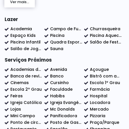
Ver mais...
• Segurança e comodidade: portaria 24h, ruas asfaltadas e
fácil acesso às principais vias de Indaiatuba.
Lazer
✨ Uma ótima oportunidade para investir ou construir sua
morada em condomínio de alto padrão — qualidade de
Academia
Campo de Futebol
Churrasqueira
vida, lazer e localização em um só lugar!
Espaço Kids
Piscina
Piscina Aquecida
Piscina Infantil
Quadra Esportiva
Salão de Festas
Salão de Jogos
Sauna
Serviços Próximos
Academias de ginástica
Avenida
Açougue
Banca de revistas
Banco
Bistrô com adega
Cinemas
Cursinho
Escola 1º Grau
Escola 2º Grau
Faculdade
Farmácia
Feiras
Habibs
Hospital
Igreja Católica
Igreja Evangélica
Locadora
Lojas
Mc Donalds
Mercado
Mini Campo
Panificadora
Pizzaria
Ponto de circular
Posto de Gasolina
Praça/Parque