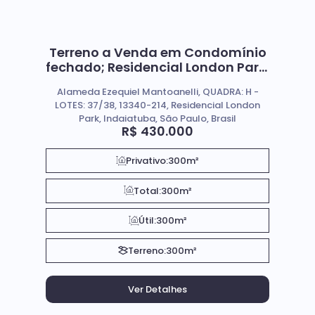
Terreno a Venda em Condomínio
fechado; Residencial London Park,
Indaiatuba SP.
Alameda Ezequiel Mantoanelli, QUADRA: H -
LOTES: 37/38, 13340-214, Residencial London
Park, Indaiatuba, São Paulo, Brasil
R$
430.000
Privativo:
300m²
Total:
300m²
Útil:
300m²
Terreno:
300m²