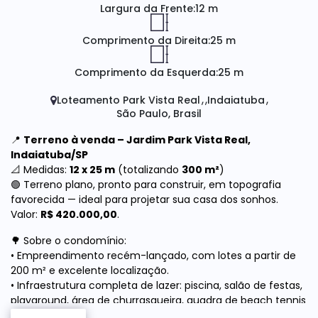
Largura da Frente:
12 m
Comprimento da Direita:
25 m
Comprimento da Esquerda:
25 m
Loteamento Park Vista Real
Indaiatuba
São Paulo, Brasil
📍
Terreno à venda – Jardim Park Vista Real,
Indaiatuba/SP
📐 Medidas:
12 x 25 m
(totalizando
300 m²
)
🟢 Terreno plano, pronto para construir, em topografia
favorecida — ideal para projetar sua casa dos sonhos.
Valor:
R$ 420.000,00
.
🌳 Sobre o condomínio:
• Empreendimento recém-lançado, com lotes a partir de
200 m² e excelente localização.
• Infraestrutura completa de lazer: piscina, salão de festas,
playground, área de churrasqueira, quadra de beach tennis
e espaço pet.