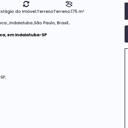
Estágio do Imóvel:
Terreno
Terreno:
175 m²
nca
Indaiatuba
São Paulo, Brasil
nca, em Indaiatuba-SP
SP;