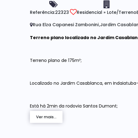
Referência:
22323
Residencial
»
Lote/Terreno
Rua Elza Capanesi Zambonini
Jardim Casabla
Terreno plano localizado no Jardim Casabla
Terreno plano de 175m²;
Localizado no Jardim Casablanca, em Indaiatuba-
Está há 2min da rodovia Santos Dumont;
Ver mais...
10min do Parque Ecológico;