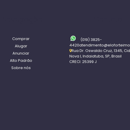
Navegação
Contato
Comprar
(019) 3825-
4420
atendimento@eloforteimo
Alugar
Rua Dr. Oswaldo Cruz
,
1345
,
Ci
Anunciar
Nova I
,
Indaiatuba
,
SP
,
Brasil
Alto Padrão
CRECI: 25399 J
Sobre nós