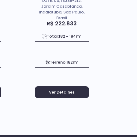
LOTE: 03, 13338-212,
Jardim Casablanca,
Indaiatuba, São Paulo,
Brasil
R$
222.833
Total:
182 ~ 184m²
Terreno:
182m²