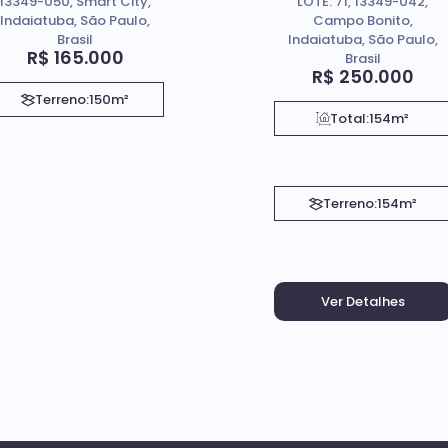
13349-050, Smart City,
LOTE: 71, 13349-042,
Indaiatuba, São Paulo,
Campo Bonito,
Brasil
Indaiatuba, São Paulo,
R$
165.000
Brasil
R$
250.000
Terreno:
150m²
Total:
154m²
Terreno:
154m²