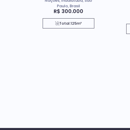
Nações, Indaiatuba, São
Paulo, Brasil
R$
300.000
Total:
125m²