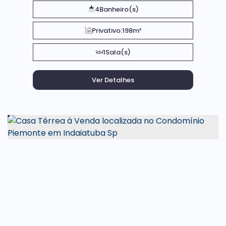
4
Banheiro(s)
Privativo:
198m²
1
Sala(s)