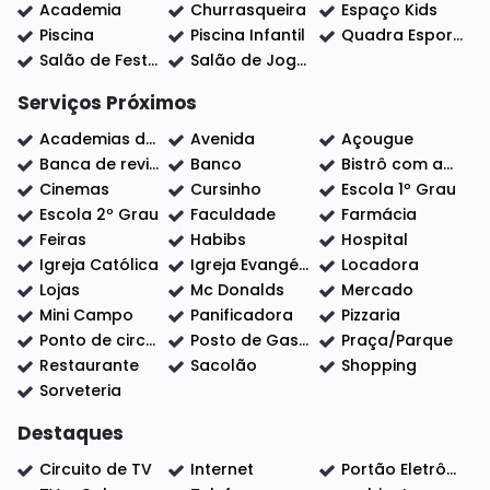
Academia
Churrasqueira
Espaço Kids
Piscina
Piscina Infantil
Quadra Esportiva
O Imóvel:
Salão de Festas
Salão de Jogos
✅ 216,00 m² de área total - Pronto para Construir
Serviços Próximos
✅ Condomínio fechado de excelente padrão
Academias de ginástica
Avenida
Açougue
✅ Segurança 24 horas
Banca de revistas
Banco
Bistrô com adega
✅ Portaria com controle de acesso
Cinemas
Cursinho
Escola 1º Grau
✅ Área de lazer completa
Escola 2º Grau
Faculdade
Farmácia
✅ Excelente localização
Feiras
Habibs
Hospital
✅ Alto potencial de valorização imobiliária
Igreja Católica
Igreja Evangélica
Locadora
Lojas
Mc Donalds
Mercado
Mini Campo
Panificadora
Pizzaria
📈 Indaiatuba vem atraindo cada vez mais
Ponto de circular
Posto de Gasolina
Praça/Parque
investidores da capital e da Grande São Paulo pela
Restaurante
Sacolão
Shopping
qualidade de vida, segurança, crescimento planejado
Sorveteria
e forte valorização do mercado imobiliário.
Destaques
Circuito de TV
Internet
Portão Eletrônico