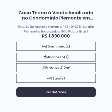
Casa Térrea á Venda localizada
no Condomínio Piemonte em
Indaiatuba Sp
Rua João Arevalo Navarro, 13340-378, Jardim
Piemonte, Indaiatuba, São Paulo, Brasil
R$
1.890.000
3
Dormitório(s)
4
Banheiro(s)
Privativo:
210m²
2
Sala(s)