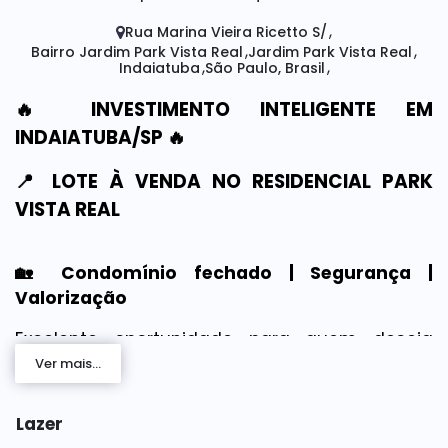
Rua Marina Vieira Ricetto S/
Bairro Jardim Park Vista Real
Jardim Park Vista Real
Indaiatuba
São Paulo, Brasil
🔥 INVESTIMENTO INTELIGENTE EM
INDAIATUBA/SP 🔥
📍 LOTE À VENDA NO RESIDENCIAL PARK
VISTA REAL
🏡 Condomínio fechado | Segurança |
Valorização
Excelente oportunidade para quem deseja
investir, construir ou proteger patrimônio em
Ver mais...
uma das cidades mais valorizadas do interior
paulista.
Lazer