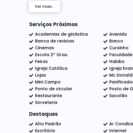
Ver mais...
537,97 m²
Área útil:
Pronto para uso
Serviços Próximos
Infraestrutura:
Academias de ginástica
Avenida
O imóvel está equipado com:
Banca de revistas
Banco
Cinemas
Cursinho
máquinas de ar-condicionado de
6
80.
Escola 2º Grau
Faculdade
Feiras
Habibs
cozinha e
despensa
1
1
Igreja Católica
Igreja Eva
Lojas
Mc Donald
amplos banheiros (masculino, feminin
4
Mini Campo
Panificado
e
Forro em gesso
telha termoacústica
Ponto de circular
Posto de G
Restaurante
Sacolão
Piso em porcelanato
Sorveteria
Reservatório de água de chuva com cap
Destaques
Entrada de energia trifásica de 200A
Alto Padrão
Ar Condic
Escritório
Internet