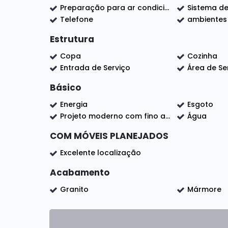
Mezanino
Preparação para ar condicionado
Sistema de
Telefone
ambientes
Diferenciais:
Excelente estado de conservação
Estrutura
Copa
Cozinha
Espaço interno e externo amplo e conf
Entrada de Serviço
Área de Se
Estrutura moderna, garantindo funcion
Básico
Pontos fortes:
Energia
Esgoto
Localização estratégica com fácil acesso à
Projeto moderno com fino acabamento
Água
Sorocaba, ideal para diversos tipos de negó
COM MÓVEIS PLANEJADOS
de eventos ou para estabelecimentos comer
Excelente localização
Redes de farmácias
Acabamento
Supermercados
Granito
Mármore
Lojas de utensílios domésticos (atacado
Agende sua visita!