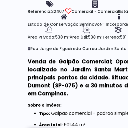
Referência:
22407
Comercial
»
Comercial
Está
Estado de Conservação:
Seminovo
Nº Incorpora
Área Privada:
538 m²
Área Útil:
538 m²
Terreno:
501
Rua Jorge de Figueiredo Correa
Jardim Santa
Venda de Galpão Comercial;
Opor
localizado no Jardim Santa Mart
principais pontos da cidade. Situ
Dumont (SP-075) e a 30 minutos d
em Campinas.
Sobre o imóvel:
Galpão comercial - padrão simpl
Tipo:
501,44 m²
Área total: