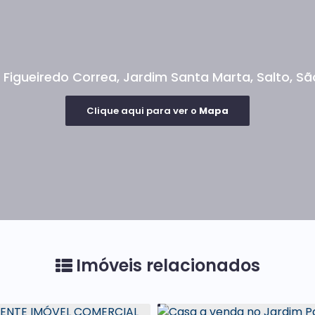
mercial! Se você é um empreendedor em busca de
antir renda recorrente com locação comercial, este
Somos também
 à disposição para atendê-lo!
 Figueiredo Correa
,
Jardim Santa Marta
,
Salto
,
Sã
 e podemos auxiliar na melhor solução para o seu
Clique aqui para ver o
Mapa
ravilhoso imóvel comercial.
Imóveis relacionados