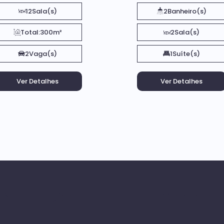
12
Sala(s)
2
Banheiro(s)
Total:
300m²
2
Sala(s)
2
Vaga(s)
1
Suíte(s)
Navegação
Contato