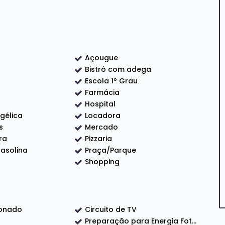
Açougue
Bistrô com adega
Escola 1º Grau
000 BTU
Farmácia
Hospital
ngélica
Locadora
s
Mercado
o e acessível)
ra
Pizzaria
asolina
Praça/Parque
Shopping
acidade para 12.000L
ionado
Circuito de TV
Preparação para Energia Fotovoltaica