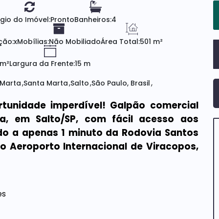
gio do Imóvel:
Pronto
Banheiros:
4
ção:
x
Mobílias:
Não Mobiliado
Área Total:
501 m²
 m²
Largura da Frente:
15 m
 Marta
Santa Marta
Salto
São Paulo, Brasil
tunidade imperdível! Galpão comercial
a, em Salto/SP, com fácil acesso aos
ado a apenas 1 minuto da Rodovia Santos
o Aeroporto Internacional de Viracopos,
es