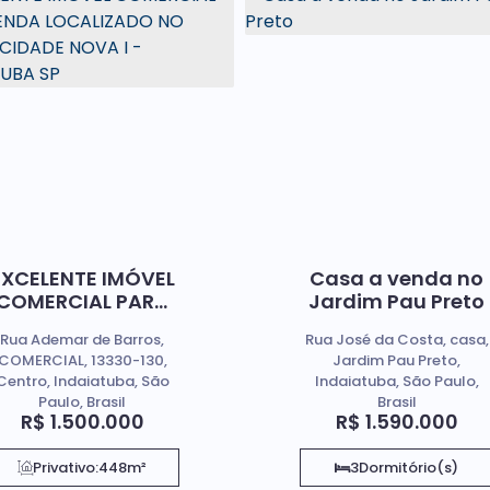
EXCELENTE IMÓVEL
Casa a venda no
COMERCIAL PARA
Jardim Pau Preto
VENDA
Rua Ademar de Barros,
Rua José da Costa, casa,
LOCALIZADO NO
COMERCIAL, 13330-130,
Jardim Pau Preto,
BAIRRO CIDADE
Centro, Indaiatuba, São
Indaiatuba, São Paulo,
NOVA I -
Paulo, Brasil
Brasil
INDAIATUBA SP
R$
1.500.000
R$
1.590.000
Privativo:
448m²
3
Dormitório(s)