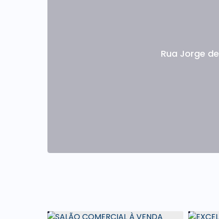
Venha conhecer este excelente imóvel co
uma oportunidade única para investir e gar
galpão pode ser a escolha perfeita.
A Elo Forte Assessoria Imobiliária está
Rua Jorge de
correspondentes bancários pelo Banco Itaú
investimento.
Agende sua Visita e venha conhecer este ma